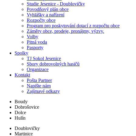
Studie Jesenice - Doublovičky
Povodňový plán obce
Vyhlášky a nařízení
Rozpočty obce
Program pro poskytování dotací z rozpočtu obce
Záměry obce, prodeje, pronájmy, výzvy.
Volby
Pitná voda
Pasporty
Spolky
TJ Sokol Jesenice
Sbory dobrovolných hasičů
Organizace
Kontakt
Pošta Partner
Napište nám
Zajímavé odkazy
Boudy
Dobrošovice
Dolce
Hulín
Doublovičky
Martinice