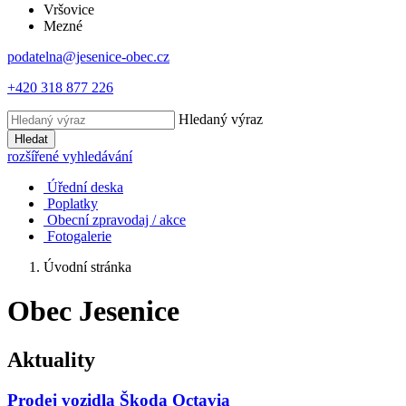
Vršovice
Mezné
podatelna@jesenice-obec.cz
+420 318 877 226
Hledaný výraz
Hledat
rozšířené vyhledávání
Úřední deska
Poplatky
Obecní zpravodaj / akce
Fotogalerie
Úvodní stránka
Obec Jesenice
Aktuality
Prodej vozidla Škoda Octavia