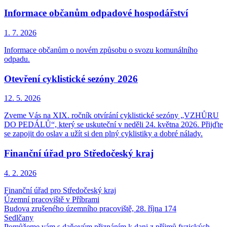
Informace občanům odpadové hospodářství
1. 7.
2026
Informace občanům o novém způsobu o svozu komunálního
odpadu.
Otevření cyklistické sezóny 2026
12. 5.
2026
Zveme Vás na XIX. ročník otvírání cyklistické sezóny „VZHŮRU
DO PEDÁLŮ“, který se uskuteční v neděli 24. května 2026. Přijďte
se zapojit do oslav a užít si den plný cyklistiky a dobré nálady.
Finanční úřad pro Středočeský kraj
4. 2.
2026
Finanční úřad pro Středočeský kraj
Územní pracoviště v Příbrami
Budova zrušeného územního pracoviště, 28. října 174
Sedlčany
Pomůžeme vám s daňovým přiznáním k dani z příjmů fyzických