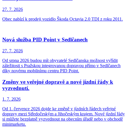
27. 7.
2026
Obec nabízí k prodeji vozidlo Škoda Octavia 2.0 TDI z roku 2011.
Nová služba PID Point v Sedlčanech
27. 7.
2026
Od srpna 2026 budou mít obyvatelé Sedlčanska možnost vyřídit
záležitosti s Pražskou integrovanou dopravou přímo v Sedlčanech
díky novému mobilnímu centru PID Point.
Změny ve veřejné dopravě a nové jízdní řády k
vyzvednutí.
1. 7.
2026
Od 1. července 2026 dojde ke změně v jízdních řádech veřejné
dopravy mezi Středočeským a Jihočeským krajem. Nové jízdní řády
si můžete bezplatně vyzvednout na obecním úřadě nebo v obchodě
minimarketu.