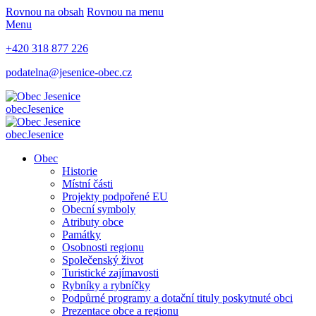
Rovnou na obsah
Rovnou na menu
Menu
+420 318 877 226
podatelna@jesenice-obec.cz
obec
Jesenice
obec
Jesenice
Obec
Historie
Místní části
Projekty podpořené EU
Obecní symboly
Atributy obce
Památky
Osobnosti regionu
Společenský život
Turistické zajímavosti
Rybníky a rybníčky
Podpůrné programy a dotační tituly poskytnuté obci
Prezentace obce a regionu