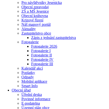
Pro návštěvníky Jesenicka
Obecní zpravodaj
ZŠ a MŠ Jesenice
Obecní knihovna
Krizové řízení
Náš mapový portál
Aktuality
Zastupitelstvo obce
Zápis z jednání zastupitelstva
Fotogalerie
Fotogalerie 2026
Fotogalerie I
Fotogalerie II
Fotogalerie IV
Fotogalerie III
Kalendář akcí
Poplatky
Odpady
Mobilní aplikace
Smart Info
Obecní úřad
Úřední deska
Povinné informace
E-podatelna
Územní plán obce