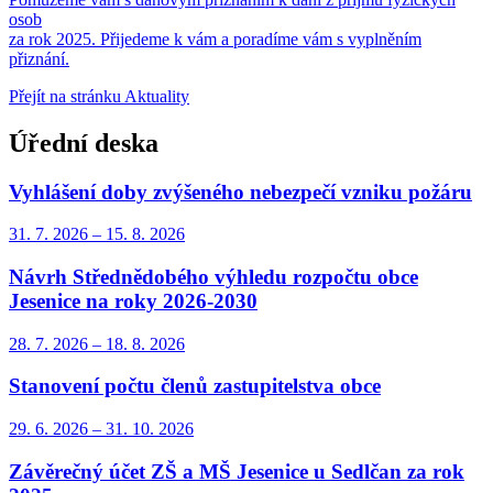
osob
za rok 2025. Přijedeme k vám a poradíme vám s vyplněním
přiznání.
Přejít na stránku Aktuality
Úřední deska
Vyhlášení doby zvýšeného nebezpečí vzniku požáru
31. 7.
2026
–
15. 8.
2026
Návrh Střednědobého výhledu rozpočtu obce
Jesenice na roky 2026-2030
28. 7.
2026
–
18. 8.
2026
Stanovení počtu členů zastupitelstva obce
29. 6.
2026
–
31. 10.
2026
Závěrečný účet ZŠ a MŠ Jesenice u Sedlčan za rok