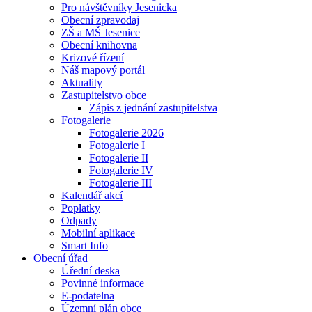
Pro návštěvníky Jesenicka
Obecní zpravodaj
ZŠ a MŠ Jesenice
Obecní knihovna
Krizové řízení
Náš mapový portál
Aktuality
Zastupitelstvo obce
Zápis z jednání zastupitelstva
Fotogalerie
Fotogalerie 2026
Fotogalerie I
Fotogalerie II
Fotogalerie IV
Fotogalerie III
Kalendář akcí
Poplatky
Odpady
Mobilní aplikace
Smart Info
Obecní úřad
Úřední deska
Povinné informace
E-podatelna
Územní plán obce