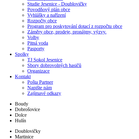
Studie Jesenice - Doublovičky
Povodňový plán obce
Vyhlášky a nařízení
Rozpočty obce
Program pro poskytování dotací z rozpočtu obce
Záměry obce, prodeje, pronájmy, výzvy.
Volby
Pitná voda
Pasporty
Spolky
TJ Sokol Jesenice
Sbory dobrovolných hasičů
Organizace
Kontakt
Pošta Partner
Napište nám
Zajímavé odkazy
Boudy
Dobrošovice
Dolce
Hulín
Doublovičky
Martinice