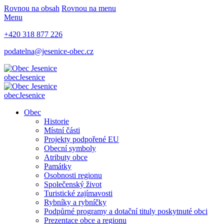
Rovnou na obsah
Rovnou na menu
Menu
+420 318 877 226
podatelna@jesenice-obec.cz
obec
Jesenice
obec
Jesenice
Obec
Historie
Místní části
Projekty podpořené EU
Obecní symboly
Atributy obce
Památky
Osobnosti regionu
Společenský život
Turistické zajímavosti
Rybníky a rybníčky
Podpůrné programy a dotační tituly poskytnuté obci
Prezentace obce a regionu