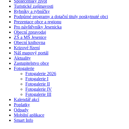
Společenský život
Turistické zajímavosti
Rybníky a rybníčky
Podpůrné programy a dotační tituly poskytnuté obci
Prezentace obce a regionu
Pro návštěvníky Jesenicka
Obecní zpravodaj
ZŠ a MŠ Jesenice
Obecní knihovna
Krizové řízení
Náš mapový portál
Aktuality
Zastupitelstvo obce
Fotogalerie
Fotogalerie 2026
Fotogalerie I
Fotogalerie II
Fotogalerie IV
Fotogalerie III
Kalendář akcí
Poplatky
Odpady
Mobilní aplikace
Smart Info