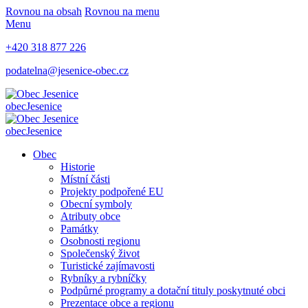
Rovnou na obsah
Rovnou na menu
Menu
+420 318 877 226
podatelna@jesenice-obec.cz
obec
Jesenice
obec
Jesenice
Obec
Historie
Místní části
Projekty podpořené EU
Obecní symboly
Atributy obce
Památky
Osobnosti regionu
Společenský život
Turistické zajímavosti
Rybníky a rybníčky
Podpůrné programy a dotační tituly poskytnuté obci
Prezentace obce a regionu