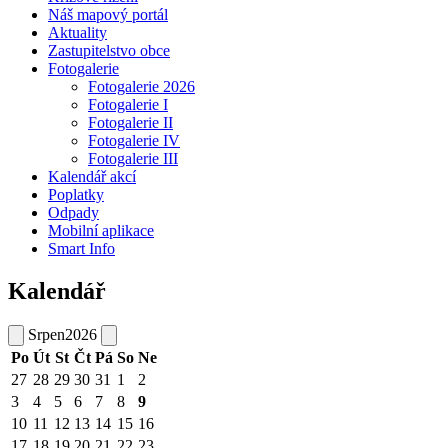
Náš mapový portál
Aktuality
Zastupitelstvo obce
Fotogalerie
Fotogalerie 2026
Fotogalerie I
Fotogalerie II
Fotogalerie IV
Fotogalerie III
Kalendář akcí
Poplatky
Odpady
Mobilní aplikace
Smart Info
Kalendář
Srpen
2026
Po
Út
St
Čt
Pá
So
Ne
27
28
29
30
31
1
2
3
4
5
6
7
8
9
10
11
12
13
14
15
16
17
18
19
20
21
22
23