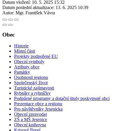
Datum vložení:
10. 5. 2025 15:32
Datum poslední aktualizace:
13. 6. 2025 10:39
Autor:
Mgr. František Vávra
Obec
Historie
Místní části
Projekty podpořené EU
Obecní symboly
Atributy obce
Památky
Osobnosti regionu
Společenský život
Turistické zajímavosti
Rybníky a rybníčky
Podpůrné programy a dotační tituly poskytnuté obci
Prezentace obce a regionu
Pro návštěvníky Jesenicka
Obecní zpravodaj
ZŠ a MŠ Jesenice
Obecní knihovna
Krizové řízení