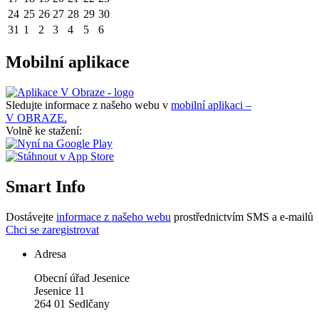
24
25
26
27
28
29
30
31
1
2
3
4
5
6
Mobilní aplikace
Sledujte informace z našeho webu v
mobilní aplikaci –
V OBRAZE.
Volně ke stažení:
Smart Info
Dostávejte
informace z našeho webu
prostřednictvím SMS a e-mailů
Chci se zaregistrovat
Adresa
Obecní úřad Jesenice
Jesenice 11
264 01 Sedlčany