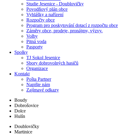
Studie Jesenice - Doublovičky
Povodňový plán obce
Vyhlášky a nařízení
Rozpočty obce
Program pro poskytování dotací z rozpočtu obce
Záměry obce, prodeje, pronájmy, výzvy.
Volby
Pitná voda
Pasporty
Spolky
TJ Sokol Jesenice
Sbory dobrovolných hasičů
Organizace
Kontakt
Pošta Partner
Napište nám
Zajímavé odkazy
Boudy
Dobrošovice
Dolce
Hulín
Doublovičky
Martinice