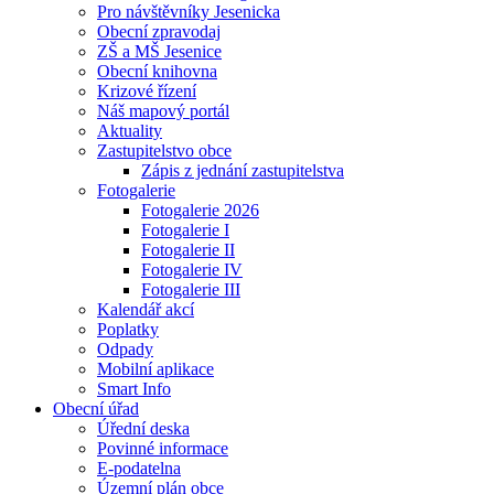
Pro návštěvníky Jesenicka
Obecní zpravodaj
ZŠ a MŠ Jesenice
Obecní knihovna
Krizové řízení
Náš mapový portál
Aktuality
Zastupitelstvo obce
Zápis z jednání zastupitelstva
Fotogalerie
Fotogalerie 2026
Fotogalerie I
Fotogalerie II
Fotogalerie IV
Fotogalerie III
Kalendář akcí
Poplatky
Odpady
Mobilní aplikace
Smart Info
Obecní úřad
Úřední deska
Povinné informace
E-podatelna
Územní plán obce