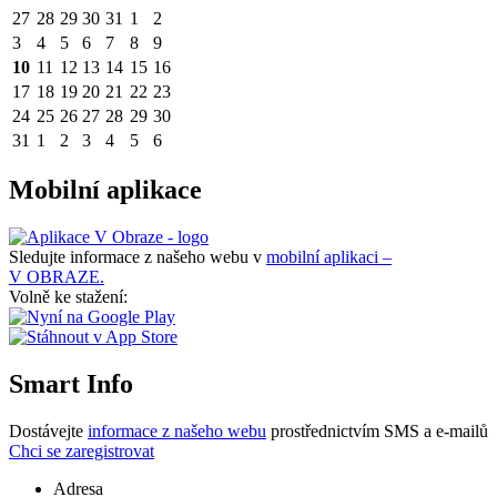
27
28
29
30
31
1
2
3
4
5
6
7
8
9
10
11
12
13
14
15
16
17
18
19
20
21
22
23
24
25
26
27
28
29
30
31
1
2
3
4
5
6
Mobilní aplikace
Sledujte informace z našeho webu v
mobilní aplikaci –
V OBRAZE.
Volně ke stažení:
Smart Info
Dostávejte
informace z našeho webu
prostřednictvím SMS a e-mailů
Chci se zaregistrovat
Adresa