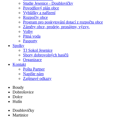
Studie Jesenice - Doublovičky
Povodňový plán obce
Vyhlášky a nařízení
Rozpočty obce
Program pro poskytování dotací z rozpočtu obce
Záměry obce, prodeje, pronájmy, výzvy.
Volby
Pitná voda
Pasporty
Spolky
TJ Sokol Jesenice
Sbory dobrovolných hasičů
Organizace
Kontakt
Pošta Partner
Napište nám
Zajímavé odkazy
Boudy
Dobrošovice
Dolce
Hulín
Doublovičky
Martinice