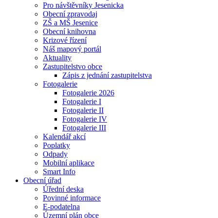
Pro návštěvníky Jesenicka
Obecní zpravodaj
ZŠ a MŠ Jesenice
Obecní knihovna
Krizové řízení
Náš mapový portál
Aktuality
Zastupitelstvo obce
Zápis z jednání zastupitelstva
Fotogalerie
Fotogalerie 2026
Fotogalerie I
Fotogalerie II
Fotogalerie IV
Fotogalerie III
Kalendář akcí
Poplatky
Odpady
Mobilní aplikace
Smart Info
Obecní úřad
Úřední deska
Povinné informace
E-podatelna
Územní plán obce