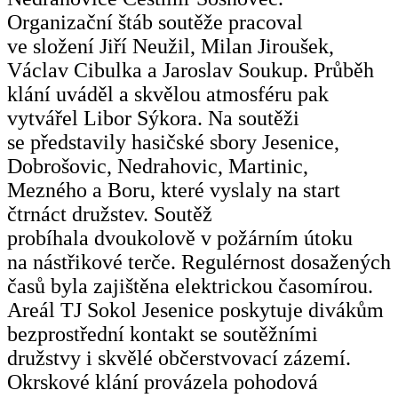
Organizační štáb soutěže pracoval
ve složení Jiří Neužil, Milan Jiroušek,
Václav Cibulka a Jaroslav Soukup. Průběh
klání uváděl a skvělou atmosféru pak
vytvářel Libor Sýkora. Na soutěži
se představily hasičské sbory Jesenice,
Dobrošovic, Nedrahovic, Martinic,
Mezného a Boru, které vyslaly na start
čtrnáct družstev. Soutěž
probíhala dvoukolově v požárním útoku
na nástřikové terče. Regulérnost dosažených
časů byla zajištěna elektrickou časomírou.
Areál TJ Sokol Jesenice poskytuje divákům
bezprostřední kontakt se soutěžními
družstvy i skvělé občerstvovací zázemí.
Okrskové klání provázela pohodová