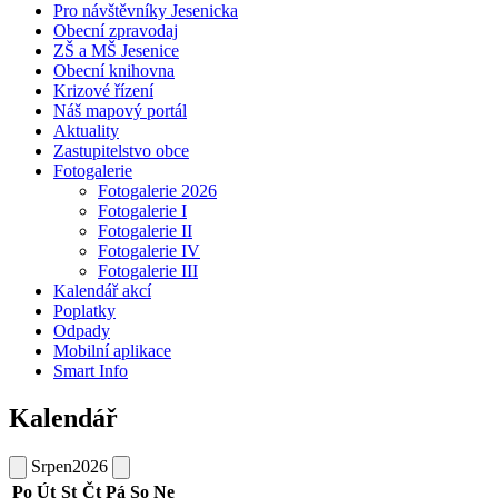
Pro návštěvníky Jesenicka
Obecní zpravodaj
ZŠ a MŠ Jesenice
Obecní knihovna
Krizové řízení
Náš mapový portál
Aktuality
Zastupitelstvo obce
Fotogalerie
Fotogalerie 2026
Fotogalerie I
Fotogalerie II
Fotogalerie IV
Fotogalerie III
Kalendář akcí
Poplatky
Odpady
Mobilní aplikace
Smart Info
Kalendář
Srpen
2026
Po
Út
St
Čt
Pá
So
Ne