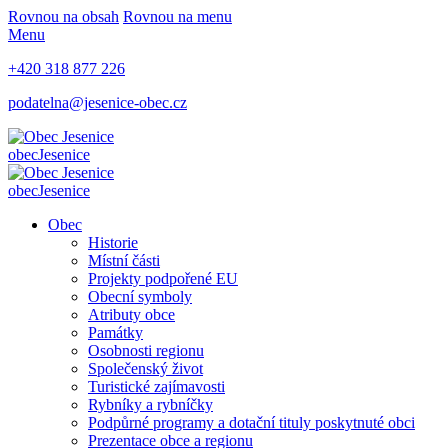
Rovnou na obsah
Rovnou na menu
Menu
+420 318 877 226
podatelna@jesenice-obec.cz
obec
Jesenice
obec
Jesenice
Obec
Historie
Místní části
Projekty podpořené EU
Obecní symboly
Atributy obce
Památky
Osobnosti regionu
Společenský život
Turistické zajímavosti
Rybníky a rybníčky
Podpůrné programy a dotační tituly poskytnuté obci
Prezentace obce a regionu