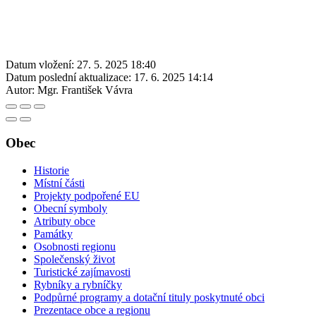
Datum vložení:
27. 5. 2025 18:40
Datum poslední aktualizace:
17. 6. 2025 14:14
Autor:
Mgr. František Vávra
Obec
Historie
Místní části
Projekty podpořené EU
Obecní symboly
Atributy obce
Památky
Osobnosti regionu
Společenský život
Turistické zajímavosti
Rybníky a rybníčky
Podpůrné programy a dotační tituly poskytnuté obci
Prezentace obce a regionu