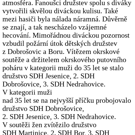
atmosféra. Fanoušci družstev spolu s diváky
vytvořili skvělou diváckou kulisu. Také
mezi hasiči byla nálada náramná. Důvěrně
se znají, a tak nescházelo vzájemné
hecování. Mimořádnou diváckou pozornost
vzbudil požární útok dětských družstev
z Dobrošovic a Boru. Vítězem okrskové
soutěže a držitelem okrskového putovního
poháru v kategorii muži do 35 let se stalo
družstvo SDH Jesenice, 2. SDH
Dobrošovice, 3. SDH Nedrahovice.
V kategorii muži
nad 35 let se na nejvyšší příčku probojovalo
družstvo SDH Dobrošovice,
2. SDH Jesenice, 3. SDH Nedrahovice.
V soutěži žen zvítězilo družstvo
SDH Martinice, 2. SDH Bor, 3. SDH