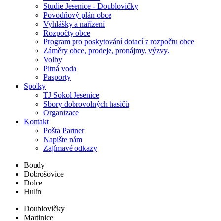
Studie Jesenice - Doublovičky
Povodňový plán obce
Vyhlášky a nařízení
Rozpočty obce
Program pro poskytování dotací z rozpočtu obce
Záměry obce, prodeje, pronájmy, výzvy.
Volby
Pitná voda
Pasporty
Spolky
TJ Sokol Jesenice
Sbory dobrovolných hasičů
Organizace
Kontakt
Pošta Partner
Napište nám
Zajímavé odkazy
Boudy
Dobrošovice
Dolce
Hulín
Doublovičky
Martinice