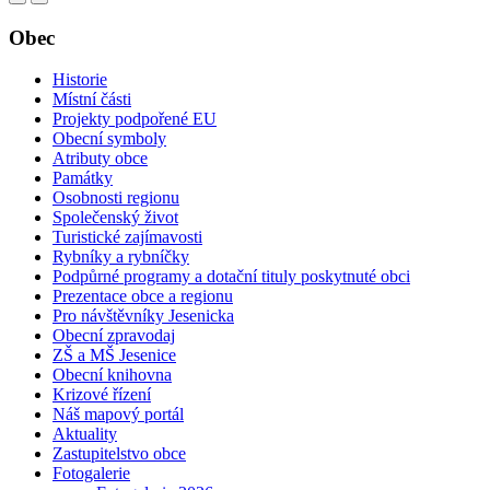
Obec
Historie
Místní části
Projekty podpořené EU
Obecní symboly
Atributy obce
Památky
Osobnosti regionu
Společenský život
Turistické zajímavosti
Rybníky a rybníčky
Podpůrné programy a dotační tituly poskytnuté obci
Prezentace obce a regionu
Pro návštěvníky Jesenicka
Obecní zpravodaj
ZŠ a MŠ Jesenice
Obecní knihovna
Krizové řízení
Náš mapový portál
Aktuality
Zastupitelstvo obce
Fotogalerie