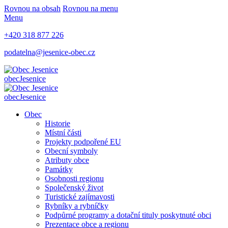
Rovnou na obsah
Rovnou na menu
Menu
+420 318 877 226
podatelna@jesenice-obec.cz
obec
Jesenice
obec
Jesenice
Obec
Historie
Místní části
Projekty podpořené EU
Obecní symboly
Atributy obce
Památky
Osobnosti regionu
Společenský život
Turistické zajímavosti
Rybníky a rybníčky
Podpůrné programy a dotační tituly poskytnuté obci
Prezentace obce a regionu