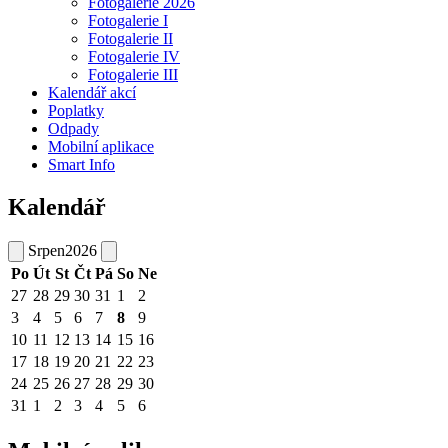
Fotogalerie 2026
Fotogalerie I
Fotogalerie II
Fotogalerie IV
Fotogalerie III
Kalendář akcí
Poplatky
Odpady
Mobilní aplikace
Smart Info
Kalendář
Srpen
2026
Po
Út
St
Čt
Pá
So
Ne
27
28
29
30
31
1
2
3
4
5
6
7
8
9
10
11
12
13
14
15
16
17
18
19
20
21
22
23
24
25
26
27
28
29
30
31
1
2
3
4
5
6