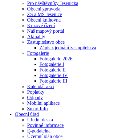
Pro návštěvníky Jesenicka
Obecní zpravodaj
ZŠ a MŠ Jesenice
Obecní knihovna
Krizové řízení
Náš mapový portál
Aktuality
Zastupitelstvo obce
Zápis z jednání zastupitelstva
Fotogalerie
Fotogalerie 2026
Fotogalerie I
Fotogalerie II
Fotogalerie IV
Fotogalerie III
Kalendář akcí
Poplatky
Odpady
Mobilní aplikace
Smart Info
Obecní úřad
Úřední deska
Povinné informace
E-podatelna
Územní plán obce