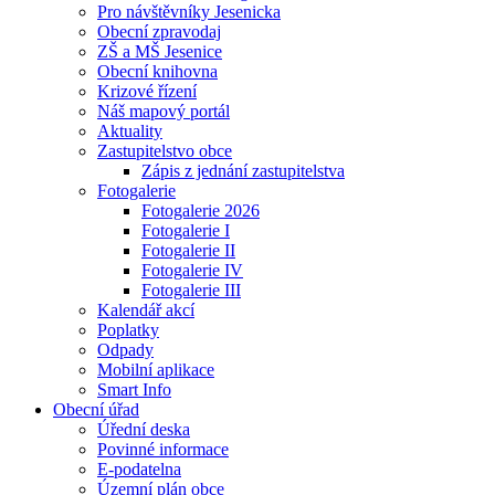
Pro návštěvníky Jesenicka
Obecní zpravodaj
ZŠ a MŠ Jesenice
Obecní knihovna
Krizové řízení
Náš mapový portál
Aktuality
Zastupitelstvo obce
Zápis z jednání zastupitelstva
Fotogalerie
Fotogalerie 2026
Fotogalerie I
Fotogalerie II
Fotogalerie IV
Fotogalerie III
Kalendář akcí
Poplatky
Odpady
Mobilní aplikace
Smart Info
Obecní úřad
Úřední deska
Povinné informace
E-podatelna
Územní plán obce