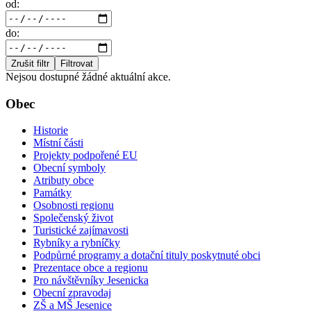
od:
do:
Zrušit filtr
Filtrovat
Nejsou dostupné žádné aktuální akce.
Obec
Historie
Místní části
Projekty podpořené EU
Obecní symboly
Atributy obce
Památky
Osobnosti regionu
Společenský život
Turistické zajímavosti
Rybníky a rybníčky
Podpůrné programy a dotační tituly poskytnuté obci
Prezentace obce a regionu
Pro návštěvníky Jesenicka
Obecní zpravodaj
ZŠ a MŠ Jesenice