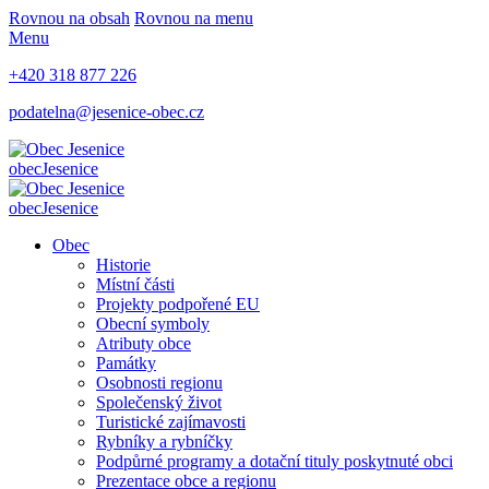
Rovnou na obsah
Rovnou na menu
Menu
+420 318 877 226
podatelna@jesenice-obec.cz
obec
Jesenice
obec
Jesenice
Obec
Historie
Místní části
Projekty podpořené EU
Obecní symboly
Atributy obce
Památky
Osobnosti regionu
Společenský život
Turistické zajímavosti
Rybníky a rybníčky
Podpůrné programy a dotační tituly poskytnuté obci
Prezentace obce a regionu