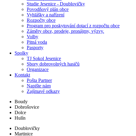
Studie Jesenice - Doublovičky
Povodňový plán obce
Vyhlášky a nařízení
Rozpočty obce
Program pro poskytování dotací z rozpočtu obce
Záměry obce, prodeje, pronájmy, výzvy.
Volby
Pitná voda
Pasporty
Spolky
TJ Sokol Jesenice
Sbory dobrovolných hasičů
Organizace
Kontakt
Pošta Partner
Napište nám
Zajímavé odkazy
Boudy
Dobrošovice
Dolce
Hulín
Doublovičky
Martinice