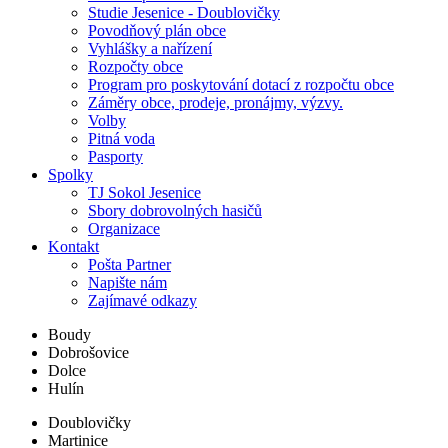
Studie Jesenice - Doublovičky
Povodňový plán obce
Vyhlášky a nařízení
Rozpočty obce
Program pro poskytování dotací z rozpočtu obce
Záměry obce, prodeje, pronájmy, výzvy.
Volby
Pitná voda
Pasporty
Spolky
TJ Sokol Jesenice
Sbory dobrovolných hasičů
Organizace
Kontakt
Pošta Partner
Napište nám
Zajímavé odkazy
Boudy
Dobrošovice
Dolce
Hulín
Doublovičky
Martinice