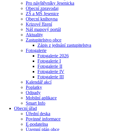
Pro návštěvníky Jesenicka
Obecní zpravodaj
ZŠ a MŠ Jesenice
Obecní knihovna
Krizové řízení
Náš mapový portál
Aktuality
Zastupitelstvo obce
Zápis z jednání zastupitelstva
Fotogalerie
Fotogalerie 2026
Fotogalerie I
Fotogalerie II
Fotogalerie IV
Fotogalerie III
Kalendář akcí
Poplatky
Odpady
Mobilní aplikace
Smart Info
Obecní úřad
Úřední deska
Povinné informace
E-podatelna
Územní plán obce