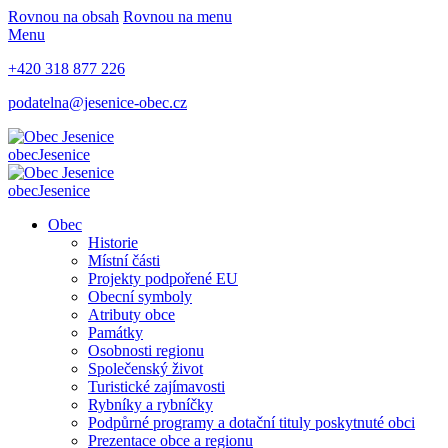
Rovnou na obsah
Rovnou na menu
Menu
+420 318 877 226
podatelna@jesenice-obec.cz
obec
Jesenice
obec
Jesenice
Obec
Historie
Místní části
Projekty podpořené EU
Obecní symboly
Atributy obce
Památky
Osobnosti regionu
Společenský život
Turistické zajímavosti
Rybníky a rybníčky
Podpůrné programy a dotační tituly poskytnuté obci
Prezentace obce a regionu