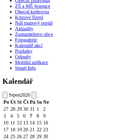
Obecní zpravodaj
ZŠ a MŠ Jesenice
Obecní knihovna
Krizové řízení
Náš mapový portál
Aktuality
Zastupitelstvo obce
Fotogalerie
Kalendář akcí
Poplatky
Odpady
Mobilní aplikace
Smart Info
Kalendář
Srpen
2026
Po
Út
St
Čt
Pá
So
Ne
27
28
29
30
31
1
2
3
4
5
6
7
8
9
10
11
12
13
14
15
16
17
18
19
20
21
22
23
24
25
26
27
28
29
30