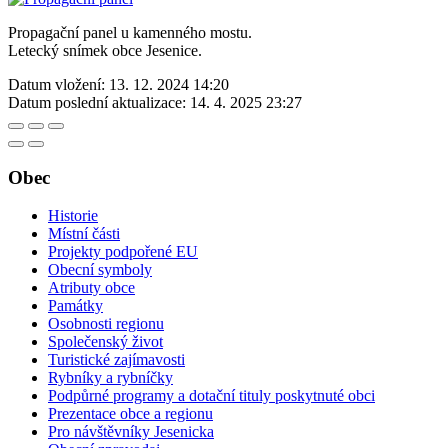
Propagační panel u kamenného mostu.
Letecký snímek obce Jesenice.
Datum vložení:
13. 12. 2024 14:20
Datum poslední aktualizace:
14. 4. 2025 23:27
Obec
Historie
Místní části
Projekty podpořené EU
Obecní symboly
Atributy obce
Památky
Osobnosti regionu
Společenský život
Turistické zajímavosti
Rybníky a rybníčky
Podpůrné programy a dotační tituly poskytnuté obci
Prezentace obce a regionu
Pro návštěvníky Jesenicka