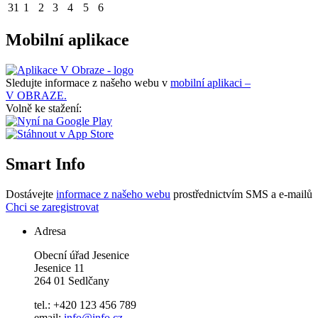
31
1
2
3
4
5
6
Mobilní aplikace
Sledujte informace z našeho webu v
mobilní aplikaci –
V OBRAZE.
Volně ke stažení:
Smart Info
Dostávejte
informace z našeho webu
prostřednictvím SMS a e-mailů
Chci se zaregistrovat
Adresa
Obecní úřad Jesenice
Jesenice 11
264 01 Sedlčany
tel.: +420 123 456 789
email:
info@info.cz