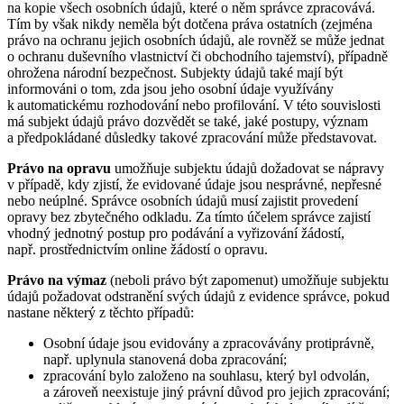
na kopie všech osobních údajů, které o něm správce zpracovává.
Tím by však nikdy neměla být dotčena práva ostatních (zejména
právo na ochranu jejich osobních údajů, ale rovněž se může jednat
o ochranu duševního vlastnictví či obchodního tajemství), případně
ohrožena národní bezpečnost. Subjekty údajů také mají být
informováni o tom, zda jsou jeho osobní údaje využívány
k automatickému rozhodování nebo profilování. V této souvislosti
má subjekt údajů právo dozvědět se také, jaké postupy, význam
a předpokládané důsledky takové zpracování může představovat.
Právo na opravu
umožňuje subjektu údajů dožadovat se nápravy
v případě, kdy zjistí, že evidované údaje jsou nesprávné, nepřesné
nebo neúplné. Správce osobních údajů musí zajistit provedení
opravy bez zbytečného odkladu. Za tímto účelem správce zajistí
vhodný jednotný postup pro podávání a vyřizování žádostí,
např. prostřednictvím online žádostí o opravu.
Právo na výmaz
(neboli právo být zapomenut) umožňuje subjektu
údajů požadovat odstranění svých údajů z evidence správce, pokud
nastane některý z těchto případů:
Osobní údaje jsou evidovány a zpracovávány protiprávně,
např. uplynula stanovená doba zpracování;
zpracování bylo založeno na souhlasu, který byl odvolán,
a zároveň neexistuje jiný právní důvod pro jejich zpracování;