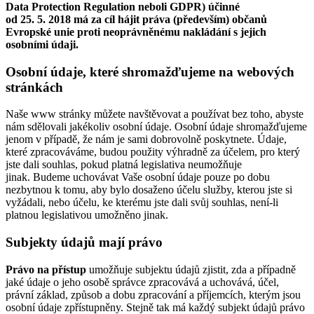
Data Protection Regulation neboli GDPR) účinné
od 25. 5. 2018 má za cíl hájit práva (především) občanů
Evropské unie proti neoprávněnému nakládání s jejich
osobními údaji.
Osobní údaje, které shromažďujeme na webových
stránkách
Naše www stránky můžete navštěvovat a používat bez toho, abyste
nám sdělovali jakékoliv osobní údaje. Osobní údaje shromažďujeme
jenom v případě, že nám je sami dobrovolně poskytnete. Údaje,
které zpracováváme, budou použity výhradně za účelem, pro který
jste dali souhlas, pokud platná legislativa neumožňuje
jinak. Budeme uchovávat Vaše osobní údaje pouze po dobu
nezbytnou k tomu, aby bylo dosaženo účelu služby, kterou jste si
vyžádali, nebo účelu, ke kterému jste dali svůj souhlas, není-li
platnou legislativou umožněno jinak.
Subjekty údajů mají právo
Právo na přístup
umožňuje subjektu údajů zjistit, zda a případně
jaké údaje o jeho osobě správce zpracovává a uchovává, účel,
právní základ, způsob a dobu zpracování a příjemcích, kterým jsou
osobní údaje zpřístupněny. Stejně tak má každý subjekt údajů právo