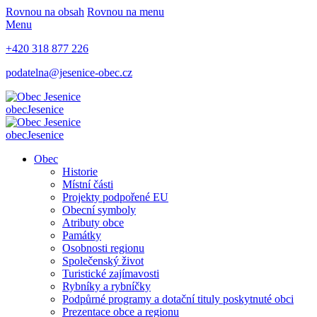
Rovnou na obsah
Rovnou na menu
Menu
+420 318 877 226
podatelna@jesenice-obec.cz
obec
Jesenice
obec
Jesenice
Obec
Historie
Místní části
Projekty podpořené EU
Obecní symboly
Atributy obce
Památky
Osobnosti regionu
Společenský život
Turistické zajímavosti
Rybníky a rybníčky
Podpůrné programy a dotační tituly poskytnuté obci
Prezentace obce a regionu