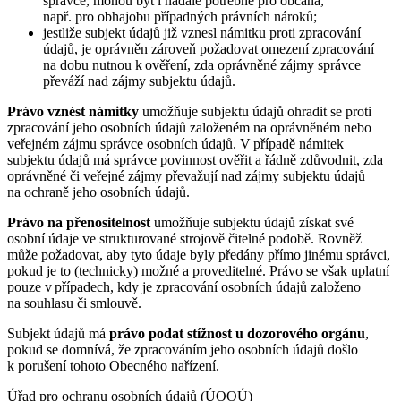
správce, mohou být i nadále potřebné pro občana,
např. pro obhajobu případných právních nároků;
jestliže subjekt údajů již vznesl námitku proti zpracování
údajů, je oprávněn zároveň požadovat omezení zpracování
na dobu nutnou k ověření, zda oprávněné zájmy správce
převáží nad zájmy subjektu údajů.
Právo vznést námitky
umožňuje subjektu údajů ohradit se proti
zpracování jeho osobních údajů založeném na oprávněném nebo
veřejném zájmu správce osobních údajů. V případě námitek
subjektu údajů má správce povinnost ověřit a řádně zdůvodnit, zda
oprávněné či veřejné zájmy převažují nad zájmy subjektu údajů
na ochraně jeho osobních údajů.
Právo na přenositelnost
umožňuje subjektu údajů získat své
osobní údaje ve strukturované strojově čitelné podobě. Rovněž
může požadovat, aby tyto údaje byly předány přímo jinému správci,
pokud je to (technicky) možné a proveditelné. Právo se však uplatní
pouze v případech, kdy je zpracování osobních údajů založeno
na souhlasu či smlouvě.
Subjekt údajů má
právo podat stížnost u dozorového orgánu
,
pokud se domnívá, že zpracováním jeho osobních údajů došlo
k porušení tohoto Obecného nařízení.
Úřad pro ochranu osobních údajů (ÚOOÚ)