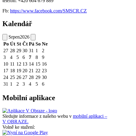
telefon: +420 604 679 889
Fb:
https://www.facebook.com/SMSCR.CZ
Kalendář
Srpen
2026
Po
Út
St
Čt
Pá
So
Ne
27
28
29
30
31
1
2
3
4
5
6
7
8
9
10
11
12
13
14
15
16
17
18
19
20
21
22
23
24
25
26
27
28
29
30
31
1
2
3
4
5
6
Mobilní aplikace
Sledujte informace z našeho webu v
mobilní aplikaci –
V OBRAZE.
Volně ke stažení: