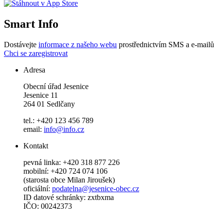
Smart Info
Dostávejte
informace z našeho webu
prostřednictvím SMS a e-mailů
Chci se zaregistrovat
Adresa
Obecní úřad Jesenice
Jesenice 11
264 01 Sedlčany
tel.: +420 123 456 789
email:
info@info.cz
Kontakt
pevná linka: +420 318 877 226
mobilní: +420 724 074 106
(starosta obce Milan Jiroušek)
oficiální:
podatelna@jesenice-obec.cz
ID datové schránky: zxtbxma
IČO: 00242373