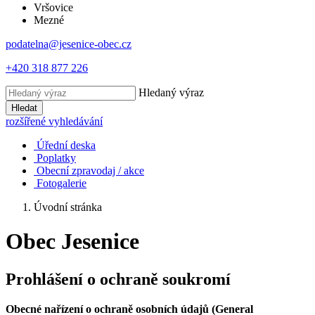
Vršovice
Mezné
podatelna@jesenice-obec.cz
+420 318 877 226
Hledaný výraz
Hledat
rozšířené vyhledávání
Úřední deska
Poplatky
Obecní zpravodaj / akce
Fotogalerie
Úvodní stránka
Obec Jesenice
Prohlášení o ochraně soukromí
Obecné nařízení o ochraně osobních údajů (General