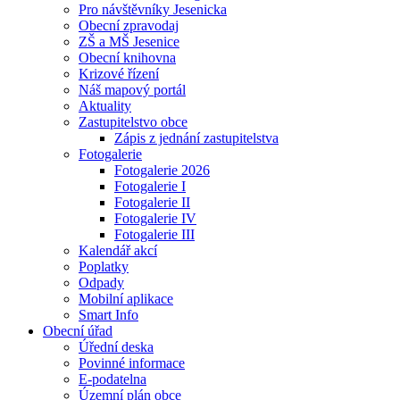
Pro návštěvníky Jesenicka
Obecní zpravodaj
ZŠ a MŠ Jesenice
Obecní knihovna
Krizové řízení
Náš mapový portál
Aktuality
Zastupitelstvo obce
Zápis z jednání zastupitelstva
Fotogalerie
Fotogalerie 2026
Fotogalerie I
Fotogalerie II
Fotogalerie IV
Fotogalerie III
Kalendář akcí
Poplatky
Odpady
Mobilní aplikace
Smart Info
Obecní úřad
Úřední deska
Povinné informace
E-podatelna
Územní plán obce