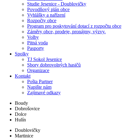
Studie Jesenice - Doublovičky
Povodňový plán obce
Vyhlášky a nařízení
Rozpočty obce
Program pro poskytování dotací z rozpočtu obce
Záměry obce, prodeje, pronájmy, výzvy.
Volby
Pitná voda
Pasporty
Spolky
TJ Sokol Jesenice
Sbory dobrovolných hasičů
Organizace
Kontakt
Pošta Partner
Napište nám
Zajímavé odkazy
Boudy
Dobrošovice
Dolce
Hulín
Doublovičky
Martinice