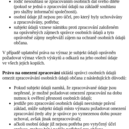
rodič nesouhlasí se zpracováním osobních dat svého dítěte
(pokud se jedná o zpracování údajů na základě souhlasu
pro služby informační společnosti).
osobní údaje již nejsou pro účel, pro který byly uchovávány
a zpracovávány, potřeba;
subjekt údajů vznese námitku proti zpracování založeném
na oprávněných zájmech správce osobních údajů a tyto
oprávněné zájmy nepřeváží zájem na ochraně osobních údajů
občana.
V případě uplatnění práva na výmaz je subjekt údajů oprávněn
požadovat výmaz všech výskytů a odkazů na jeho osobní údaje
ve všech jejich kopiích.
Právo na omezení zpracování
ukládá správci osobních údajů
omezit zpracovávání osobních údajů občana z následujících důvodů:
Pokud subjekt údajů namítá, že zpracovávané údaje jsou
nepřesné, je možné požadovat omezení zpracování na dobu
nutnou k ověření přesnosti osobních údajů;
jestliže pro zpracování osobních údajů neexistuje právní
základ, může subjekt údajů místo výmazu požadovat omezení
zpracování (tedy aby je správce po vymezenou dobu pouze
uchoval, avšak jinak nezpracovával);
ačkoli osobní údaje již nejsou potřeba pro vytyčený účel