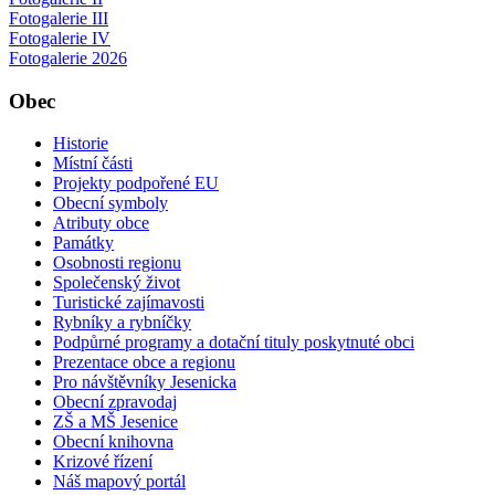
Fotogalerie III
Fotogalerie IV
Fotogalerie 2026
Obec
Historie
Místní části
Projekty podpořené EU
Obecní symboly
Atributy obce
Památky
Osobnosti regionu
Společenský život
Turistické zajímavosti
Rybníky a rybníčky
Podpůrné programy a dotační tituly poskytnuté obci
Prezentace obce a regionu
Pro návštěvníky Jesenicka
Obecní zpravodaj
ZŠ a MŠ Jesenice
Obecní knihovna
Krizové řízení
Náš mapový portál