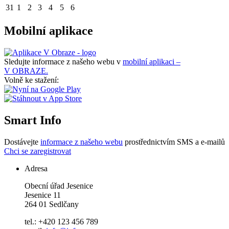
31
1
2
3
4
5
6
Mobilní aplikace
Sledujte informace z našeho webu v
mobilní aplikaci –
V OBRAZE.
Volně ke stažení:
Smart Info
Dostávejte
informace z našeho webu
prostřednictvím SMS a e-mailů
Chci se zaregistrovat
Adresa
Obecní úřad Jesenice
Jesenice 11
264 01 Sedlčany
tel.: +420 123 456 789