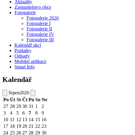
Aktuality
Zastupitelstvo obce
Fotogalerie
Fotogalerie 2026
Fotogalerie I
Fotogalerie II
Fotogalerie IV
Fotogalerie III
Kalendář akcí
Poplatky
Odpady
Mobilní aplikace
Smart Info
Kalendář
Srpen
2026
Po
Út
St
Čt
Pá
So
Ne
27
28
29
30
31
1
2
3
4
5
6
7
8
9
10
11
12
13
14
15
16
17
18
19
20
21
22
23
24
25
26
27
28
29
30