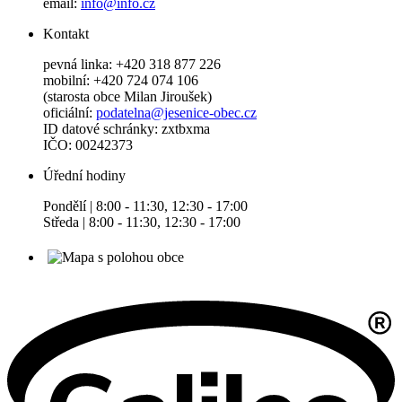
email:
info@info.cz
Kontakt
pevná linka: +420 318 877 226
mobilní: +420 724 074 106
(starosta obce Milan Jiroušek)
oficiální:
podatelna@jesenice-obec.cz
ID datové schránky: zxtbxma
IČO: 00242373
Úřední hodiny
Pondělí | 8:00 - 11:30, 12:30 - 17:00
Středa | 8:00 - 11:30, 12:30 - 17:00