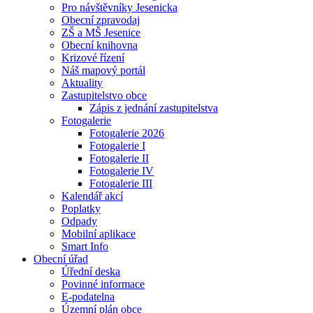
Pro návštěvníky Jesenicka
Obecní zpravodaj
ZŠ a MŠ Jesenice
Obecní knihovna
Krizové řízení
Náš mapový portál
Aktuality
Zastupitelstvo obce
Zápis z jednání zastupitelstva
Fotogalerie
Fotogalerie 2026
Fotogalerie I
Fotogalerie II
Fotogalerie IV
Fotogalerie III
Kalendář akcí
Poplatky
Odpady
Mobilní aplikace
Smart Info
Obecní úřad
Úřední deska
Povinné informace
E-podatelna
Územní plán obce