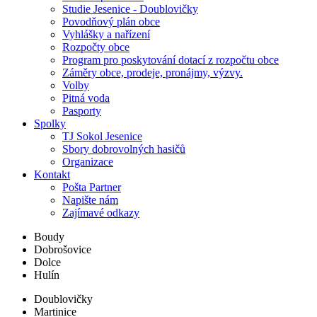
Studie Jesenice - Doublovičky
Povodňový plán obce
Vyhlášky a nařízení
Rozpočty obce
Program pro poskytování dotací z rozpočtu obce
Záměry obce, prodeje, pronájmy, výzvy.
Volby
Pitná voda
Pasporty
Spolky
TJ Sokol Jesenice
Sbory dobrovolných hasičů
Organizace
Kontakt
Pošta Partner
Napište nám
Zajímavé odkazy
Boudy
Dobrošovice
Dolce
Hulín
Doublovičky
Martinice