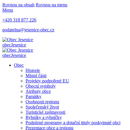
Rovnou na obsah
Rovnou na menu
Menu
+420 318 877 226
podatelna@jesenice-obec.cz
obec
Jesenice
obec
Jesenice
Obec
Historie
Místní části
Projekty podpořené EU
Obecní symboly
Atributy obce
Památky
Osobnosti regionu
Společenský život
Turistické zajímavosti
Rybníky a rybníčky
Podpůrné programy a dotační tituly poskytnuté obci
Prezentace obce a regionu