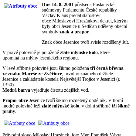
Dne 14. 8. 2001
předseda Poslanecké
sněmovny Parlamentu České republiky
Václav Klaus předal starostovi
obce Miloslavovi Hrazánkovi dekret, kterým
byly obci Jesenice u Sedlčan uděleny obecní
symboly
znak a prapor
.
Znak obce Jesenice tvoří svisle rozdělený štít.
V pravé polovině je položené
zlaté mlýnské kolo
, které
upomíná na mlýny jesenického regionu.
V levé stříbrné polovině jsou šikmo položena
tři černá břevna
ze znaku Mareše ze Zvěřince
, prvního známého držitele
Jesenice a zakladatele kostela Nejsvětější Trojice v Jesenici (r.
1350).
Modrá barva
vyjadřuje čistotu zdejších vod.
Prapor obce
Jesenice tvoří šikmo rozdělený obdélník. V horní
modré polovině leží
zlaté mlýnské kolo
, v dolní stříbrné
tři šikmé
pruhy
.
Průvodní slovo Miloslav Hrazánek, foto Mgr. František Vávra