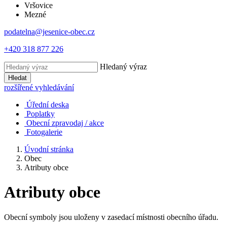
Vršovice
Mezné
podatelna@jesenice-obec.cz
+420 318 877 226
Hledaný výraz
Hledat
rozšířené vyhledávání
Úřední deska
Poplatky
Obecní zpravodaj / akce
Fotogalerie
Úvodní stránka
Obec
Atributy obce
Atributy obce
Obecní symboly jsou uloženy v zasedací místnosti obecního úřadu.