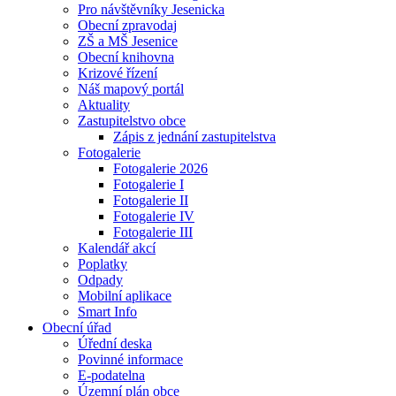
Pro návštěvníky Jesenicka
Obecní zpravodaj
ZŠ a MŠ Jesenice
Obecní knihovna
Krizové řízení
Náš mapový portál
Aktuality
Zastupitelstvo obce
Zápis z jednání zastupitelstva
Fotogalerie
Fotogalerie 2026
Fotogalerie I
Fotogalerie II
Fotogalerie IV
Fotogalerie III
Kalendář akcí
Poplatky
Odpady
Mobilní aplikace
Smart Info
Obecní úřad
Úřední deska
Povinné informace
E-podatelna
Územní plán obce