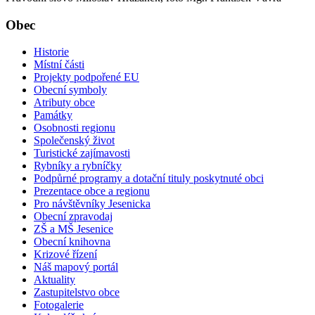
Obec
Historie
Místní části
Projekty podpořené EU
Obecní symboly
Atributy obce
Památky
Osobnosti regionu
Společenský život
Turistické zajímavosti
Rybníky a rybníčky
Podpůrné programy a dotační tituly poskytnuté obci
Prezentace obce a regionu
Pro návštěvníky Jesenicka
Obecní zpravodaj
ZŠ a MŠ Jesenice
Obecní knihovna
Krizové řízení
Náš mapový portál
Aktuality
Zastupitelstvo obce
Fotogalerie