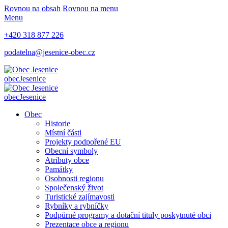
Rovnou na obsah
Rovnou na menu
Menu
+420 318 877 226
podatelna@jesenice-obec.cz
obec
Jesenice
obec
Jesenice
Obec
Historie
Místní části
Projekty podpořené EU
Obecní symboly
Atributy obce
Památky
Osobnosti regionu
Společenský život
Turistické zajímavosti
Rybníky a rybníčky
Podpůrné programy a dotační tituly poskytnuté obci
Prezentace obce a regionu