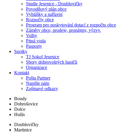
Studie Jesenice - Doublovičky
Povodňový plán obce
Vyhlášky a nařízení
Rozpočty obce
Program pro poskytování dotací z rozpočtu obce
Záměry obce, prodeje, pronájmy, výzvy.
Volby
Pitná voda
Pasporty
Spolky
TJ Sokol Jesenice
Sbory dobrovolných hasičů
Organizace
Kontakt
Pošta Partner
Napište nám
Zajímavé odkazy
Boudy
Dobrošovice
Dolce
Hulín
Doublovičky
Martinice