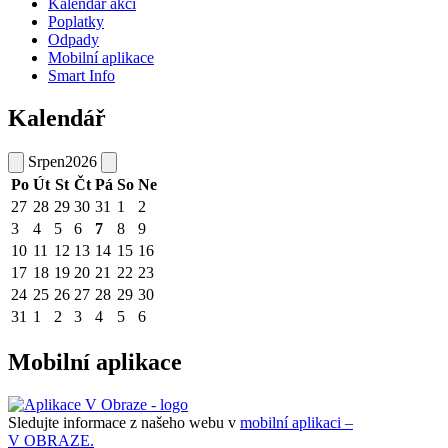
Kalendář akcí
Poplatky
Odpady
Mobilní aplikace
Smart Info
Kalendář
Srpen
2026
Po
Út
St
Čt
Pá
So
Ne
27
28
29
30
31
1
2
3
4
5
6
7
8
9
10
11
12
13
14
15
16
17
18
19
20
21
22
23
24
25
26
27
28
29
30
31
1
2
3
4
5
6
Mobilní aplikace
Sledujte informace z našeho webu v
mobilní aplikaci –
V OBRAZE.