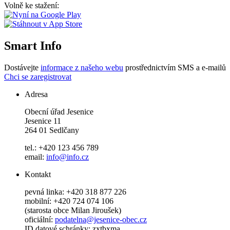
Volně ke stažení:
Smart Info
Dostávejte
informace z našeho webu
prostřednictvím SMS a e-mailů
Chci se zaregistrovat
Adresa
Obecní úřad Jesenice
Jesenice 11
264 01 Sedlčany
tel.: +420 123 456 789
email:
info@info.cz
Kontakt
pevná linka: +420 318 877 226
mobilní: +420 724 074 106
(starosta obce Milan Jiroušek)
oficiální:
podatelna@jesenice-obec.cz
ID datové schránky: zxtbxma