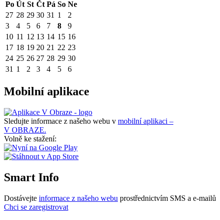
Po
Út
St
Čt
Pá
So
Ne
27
28
29
30
31
1
2
3
4
5
6
7
8
9
10
11
12
13
14
15
16
17
18
19
20
21
22
23
24
25
26
27
28
29
30
31
1
2
3
4
5
6
Mobilní aplikace
Sledujte informace z našeho webu v
mobilní aplikaci –
V OBRAZE.
Volně ke stažení:
Smart Info
Dostávejte
informace z našeho webu
prostřednictvím SMS a e-mailů
Chci se zaregistrovat