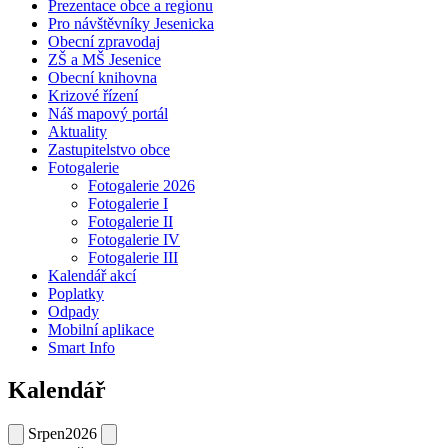
Prezentace obce a regionu
Pro návštěvníky Jesenicka
Obecní zpravodaj
ZŠ a MŠ Jesenice
Obecní knihovna
Krizové řízení
Náš mapový portál
Aktuality
Zastupitelstvo obce
Fotogalerie
Fotogalerie 2026
Fotogalerie I
Fotogalerie II
Fotogalerie IV
Fotogalerie III
Kalendář akcí
Poplatky
Odpady
Mobilní aplikace
Smart Info
Kalendář
Srpen
2026