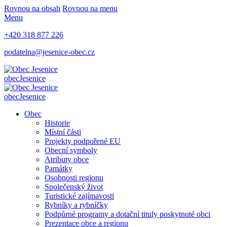
Rovnou na obsah
Rovnou na menu
Menu
+420 318 877 226
podatelna@jesenice-obec.cz
obec
Jesenice
obec
Jesenice
Obec
Historie
Místní části
Projekty podpořené EU
Obecní symboly
Atributy obce
Památky
Osobnosti regionu
Společenský život
Turistické zajímavosti
Rybníky a rybníčky
Podpůrné programy a dotační tituly poskytnuté obci
Prezentace obce a regionu