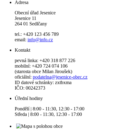
Adresa
Obecní úřad Jesenice
Jesenice 11
264 01 Sedlčany
tel.: +420 123 456 789
email:
info@info.cz
Kontakt
pevná linka: +420 318 877 226
mobilní: +420 724 074 106
(starosta obce Milan Jiroušek)
oficiální:
podatelna@jesenice-obec.cz
ID datové schránky: zxtbxma
IČO: 00242373
Úřední hodiny
Pondělí | 8:00 - 11:30, 12:30 - 17:00
Středa | 8:00 - 11:30, 12:30 - 17:00