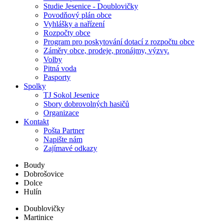
Studie Jesenice - Doublovičky
Povodňový plán obce
Vyhlášky a nařízení
Rozpočty obce
Program pro poskytování dotací z rozpočtu obce
Záměry obce, prodeje, pronájmy, výzvy.
Volby
Pitná voda
Pasporty
Spolky
TJ Sokol Jesenice
Sbory dobrovolných hasičů
Organizace
Kontakt
Pošta Partner
Napište nám
Zajímavé odkazy
Boudy
Dobrošovice
Dolce
Hulín
Doublovičky
Martinice