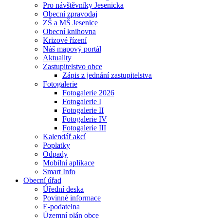
Pro návštěvníky Jesenicka
Obecní zpravodaj
ZŠ a MŠ Jesenice
Obecní knihovna
Krizové řízení
Náš mapový portál
Aktuality
Zastupitelstvo obce
Zápis z jednání zastupitelstva
Fotogalerie
Fotogalerie 2026
Fotogalerie I
Fotogalerie II
Fotogalerie IV
Fotogalerie III
Kalendář akcí
Poplatky
Odpady
Mobilní aplikace
Smart Info
Obecní úřad
Úřední deska
Povinné informace
E-podatelna
Územní plán obce