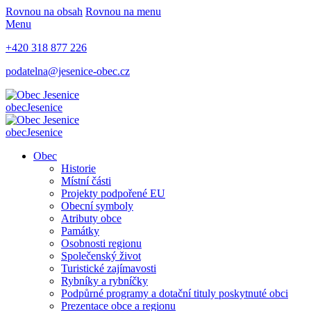
Rovnou na obsah
Rovnou na menu
Menu
+420 318 877 226
podatelna@jesenice-obec.cz
obec
Jesenice
obec
Jesenice
Obec
Historie
Místní části
Projekty podpořené EU
Obecní symboly
Atributy obce
Památky
Osobnosti regionu
Společenský život
Turistické zajímavosti
Rybníky a rybníčky
Podpůrné programy a dotační tituly poskytnuté obci
Prezentace obce a regionu