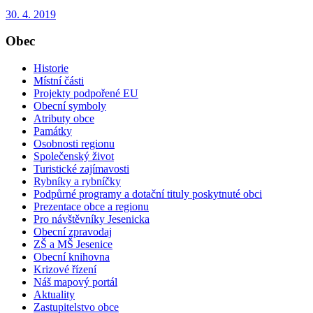
30. 4. 2019
Obec
Historie
Místní části
Projekty podpořené EU
Obecní symboly
Atributy obce
Památky
Osobnosti regionu
Společenský život
Turistické zajímavosti
Rybníky a rybníčky
Podpůrné programy a dotační tituly poskytnuté obci
Prezentace obce a regionu
Pro návštěvníky Jesenicka
Obecní zpravodaj
ZŠ a MŠ Jesenice
Obecní knihovna
Krizové řízení
Náš mapový portál
Aktuality
Zastupitelstvo obce