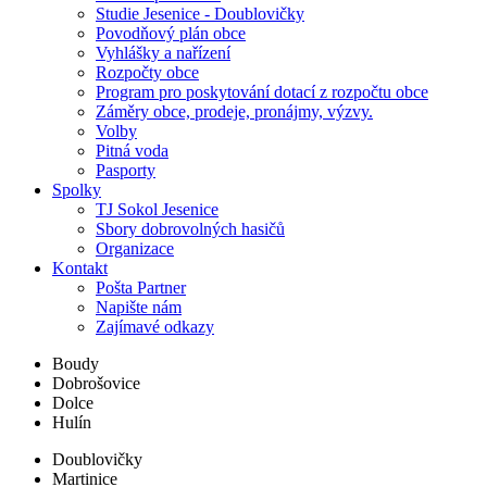
Studie Jesenice - Doublovičky
Povodňový plán obce
Vyhlášky a nařízení
Rozpočty obce
Program pro poskytování dotací z rozpočtu obce
Záměry obce, prodeje, pronájmy, výzvy.
Volby
Pitná voda
Pasporty
Spolky
TJ Sokol Jesenice
Sbory dobrovolných hasičů
Organizace
Kontakt
Pošta Partner
Napište nám
Zajímavé odkazy
Boudy
Dobrošovice
Dolce
Hulín
Doublovičky
Martinice