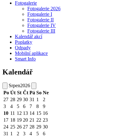
Fotogalerie
Fotogalerie 2026
Fotogalerie I
Fotogalerie II
Fotogalerie IV
Fotogalerie III
Kalendář akcí
Poplatky
Odpady
Mobilní aplikace
Smart Info
Kalendář
Srpen
2026
Po
Út
St
Čt
Pá
So
Ne
27
28
29
30
31
1
2
3
4
5
6
7
8
9
10
11
12
13
14
15
16
17
18
19
20
21
22
23
24
25
26
27
28
29
30
31
1
2
3
4
5
6