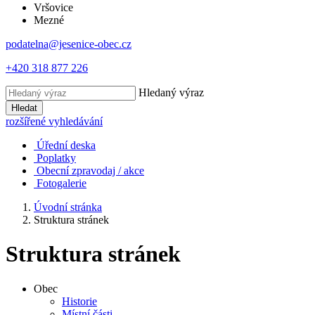
Vršovice
Mezné
podatelna@jesenice-obec.cz
+420 318 877 226
Hledaný výraz
Hledat
rozšířené vyhledávání
Úřední deska
Poplatky
Obecní zpravodaj / akce
Fotogalerie
Úvodní stránka
Struktura stránek
Struktura stránek
Obec
Historie
Místní části