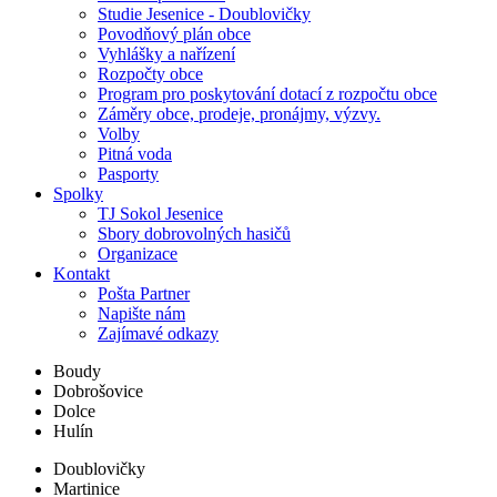
Studie Jesenice - Doublovičky
Povodňový plán obce
Vyhlášky a nařízení
Rozpočty obce
Program pro poskytování dotací z rozpočtu obce
Záměry obce, prodeje, pronájmy, výzvy.
Volby
Pitná voda
Pasporty
Spolky
TJ Sokol Jesenice
Sbory dobrovolných hasičů
Organizace
Kontakt
Pošta Partner
Napište nám
Zajímavé odkazy
Boudy
Dobrošovice
Dolce
Hulín
Doublovičky
Martinice