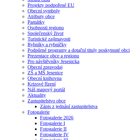
Projekty podpořené EU
Obecní symboly
Atributy obce
Památky
Osobnosti regionu
Společenský život
Turistické zajímavosti
Rybníky a rybníčky
Podpůrné programy a dotační tituly poskytnuté obci
Prezentace obce a regionu
Pro návštěvníky Jesenicka
Obecní zpravodaj
ZŠ a MŠ Jesenice
Obecní knihovna
Krizové řízení
Náš mapový portál
Aktuality
Zastupitelstvo obce
Zápis z jednání zastupitelstva
Fotogalerie
Fotogalerie 2026
Fotogalerie I
Fotogalerie II
Fotogalerie IV