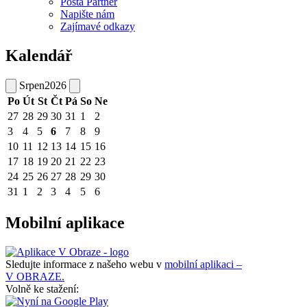
Pošta Partner
Napište nám
Zajímavé odkazy
Kalendář
Srpen
2026
Po
Út
St
Čt
Pá
So
Ne
27
28
29
30
31
1
2
3
4
5
6
7
8
9
10
11
12
13
14
15
16
17
18
19
20
21
22
23
24
25
26
27
28
29
30
31
1
2
3
4
5
6
Mobilní aplikace
Sledujte informace z našeho webu v
mobilní aplikaci –
V OBRAZE.
Volně ke stažení: