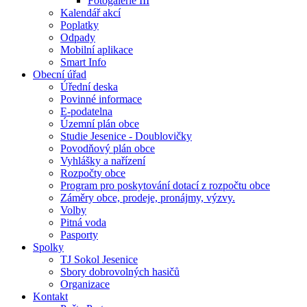
Fotogalerie III
Kalendář akcí
Poplatky
Odpady
Mobilní aplikace
Smart Info
Obecní úřad
Úřední deska
Povinné informace
E-podatelna
Územní plán obce
Studie Jesenice - Doublovičky
Povodňový plán obce
Vyhlášky a nařízení
Rozpočty obce
Program pro poskytování dotací z rozpočtu obce
Záměry obce, prodeje, pronájmy, výzvy.
Volby
Pitná voda
Pasporty
Spolky
TJ Sokol Jesenice
Sbory dobrovolných hasičů
Organizace
Kontakt