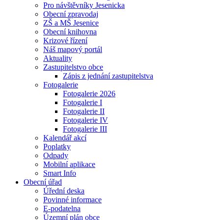
Pro návštěvníky Jesenicka
Obecní zpravodaj
ZŠ a MŠ Jesenice
Obecní knihovna
Krizové řízení
Náš mapový portál
Aktuality
Zastupitelstvo obce
Zápis z jednání zastupitelstva
Fotogalerie
Fotogalerie 2026
Fotogalerie I
Fotogalerie II
Fotogalerie IV
Fotogalerie III
Kalendář akcí
Poplatky
Odpady
Mobilní aplikace
Smart Info
Obecní úřad
Úřední deska
Povinné informace
E-podatelna
Územní plán obce