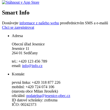
Smart Info
Dostávejte
informace z našeho webu
prostřednictvím SMS a e-mailů
Chci se zaregistrovat
Adresa
Obecní úřad Jesenice
Jesenice 11
264 01 Sedlčany
tel.: +420 123 456 789
email:
info@info.cz
Kontakt
pevná linka: +420 318 877 226
mobilní: +420 724 074 106
(starosta obce Milan Jiroušek)
oficiální:
podatelna@jesenice-obec.cz
ID datové schránky: zxtbxma
IČO: 00242373