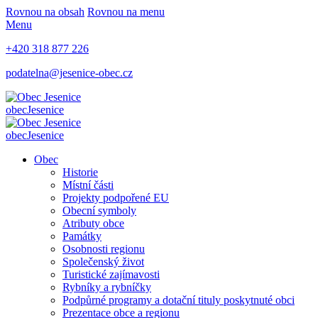
Rovnou na obsah
Rovnou na menu
Menu
+420 318 877 226
podatelna@jesenice-obec.cz
obec
Jesenice
obec
Jesenice
Obec
Historie
Místní části
Projekty podpořené EU
Obecní symboly
Atributy obce
Památky
Osobnosti regionu
Společenský život
Turistické zajímavosti
Rybníky a rybníčky
Podpůrné programy a dotační tituly poskytnuté obci
Prezentace obce a regionu