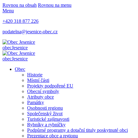
Rovnou na obsah
Rovnou na menu
Menu
+420 318 877 226
podatelna@jesenice-obec.cz
obec
Jesenice
obec
Jesenice
Obec
Historie
Místní části
Projekty podpořené EU
Obecní symboly
Atributy obce
Památky
Osobnosti regionu
Společenský život
Turistické zajímavosti
Rybníky a rybníčky
Podpůrné programy a dotační tituly poskytnuté obci
Prezentace obce a regionu