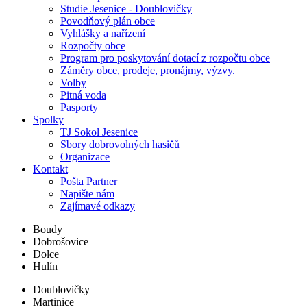
Studie Jesenice - Doublovičky
Povodňový plán obce
Vyhlášky a nařízení
Rozpočty obce
Program pro poskytování dotací z rozpočtu obce
Záměry obce, prodeje, pronájmy, výzvy.
Volby
Pitná voda
Pasporty
Spolky
TJ Sokol Jesenice
Sbory dobrovolných hasičů
Organizace
Kontakt
Pošta Partner
Napište nám
Zajímavé odkazy
Boudy
Dobrošovice
Dolce
Hulín
Doublovičky
Martinice