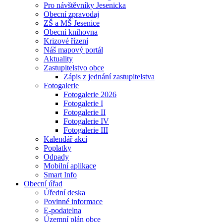
Pro návštěvníky Jesenicka
Obecní zpravodaj
ZŠ a MŠ Jesenice
Obecní knihovna
Krizové řízení
Náš mapový portál
Aktuality
Zastupitelstvo obce
Zápis z jednání zastupitelstva
Fotogalerie
Fotogalerie 2026
Fotogalerie I
Fotogalerie II
Fotogalerie IV
Fotogalerie III
Kalendář akcí
Poplatky
Odpady
Mobilní aplikace
Smart Info
Obecní úřad
Úřední deska
Povinné informace
E-podatelna
Územní plán obce