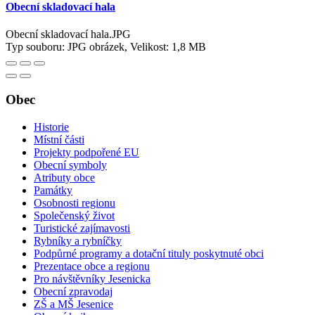
Obecní skladovací hala
Obecní skladovací hala.JPG
Typ souboru: JPG obrázek, Velikost: 1,8 MB
Obec
Historie
Místní části
Projekty podpořené EU
Obecní symboly
Atributy obce
Památky
Osobnosti regionu
Společenský život
Turistické zajímavosti
Rybníky a rybníčky
Podpůrné programy a dotační tituly poskytnuté obci
Prezentace obce a regionu
Pro návštěvníky Jesenicka
Obecní zpravodaj
ZŠ a MŠ Jesenice