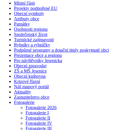
Místní části
Projekty podpořené EU
Obecní symboly
Atributy obce
Památky
Osobnosti regionu
Společenský život
Turistické zajímavosti
Rybníky a rybníčky
Podpůrné programy a dotační tituly poskytnuté obci
Prezentace obce a regionu
Pro návštěvníky Jesenicka
Obecní zpravodaj
ZŠ a MŠ Jesenice
Obecní knihovna
Krizové řízení
Náš mapový portál
Aktuality
Zastupitelstvo obce
Fotogalerie
Fotogalerie 2026
Fotogalerie I
Fotogalerie II
Fotogalerie IV
Fotogalerie III