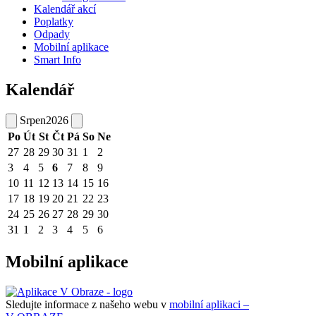
Kalendář akcí
Poplatky
Odpady
Mobilní aplikace
Smart Info
Kalendář
Srpen
2026
Po
Út
St
Čt
Pá
So
Ne
27
28
29
30
31
1
2
3
4
5
6
7
8
9
10
11
12
13
14
15
16
17
18
19
20
21
22
23
24
25
26
27
28
29
30
31
1
2
3
4
5
6
Mobilní aplikace
Sledujte informace z našeho webu v
mobilní aplikaci –