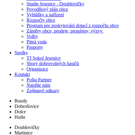
Studie Jesenice - Doublovičky
Povodňový plán obce
Vyhlášky a nařízení
Rozpočty obce
Program pro poskytování dotací z rozpočtu obce
Záměry obce, prodeje, pronájmy, výzvy.
Volby
Pitná voda
Pasporty
Spolky
TJ Sokol Jesenice
Sbory dobrovolných hasičů
Organizace
Kontakt
Pošta Partner
Napište nám
Zajímavé odkazy
Boudy
Dobrošovice
Dolce
Hulín
Doublovičky
Martinice