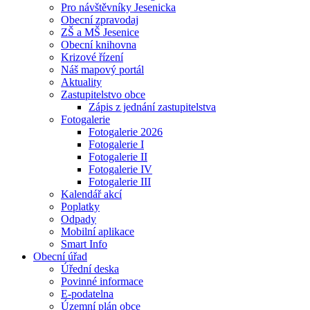
Pro návštěvníky Jesenicka
Obecní zpravodaj
ZŠ a MŠ Jesenice
Obecní knihovna
Krizové řízení
Náš mapový portál
Aktuality
Zastupitelstvo obce
Zápis z jednání zastupitelstva
Fotogalerie
Fotogalerie 2026
Fotogalerie I
Fotogalerie II
Fotogalerie IV
Fotogalerie III
Kalendář akcí
Poplatky
Odpady
Mobilní aplikace
Smart Info
Obecní úřad
Úřední deska
Povinné informace
E-podatelna
Územní plán obce