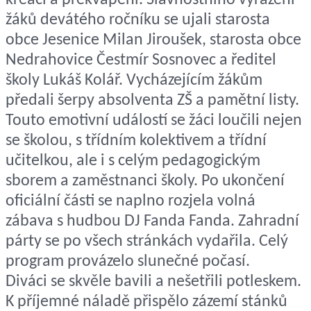
žáků devátého ročníku se ujali starosta
obce Jesenice Milan Jiroušek, starosta obce
Nedrahovice Čestmír Sosnovec a ředitel
školy Lukáš Kolář. Vycházejícím žákům
předali šerpy absolventa ZŠ a pamětní listy.
Touto emotivní událostí se žáci loučili nejen
se školou, s třídním kolektivem a třídní
učitelkou, ale i s celým pedagogickým
sborem a zaměstnanci školy. Po ukončení
oficiální části se naplno rozjela volná
zábava s hudbou DJ Fanda Fanda. Zahradní
párty se po všech stránkách vydařila. Celý
program provázelo slunečné počasí.
Diváci se skvěle bavili a nešetřili potleskem.
K příjemné náladě přispělo zázemí stánků