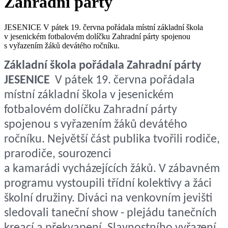
Zahradní párty
JESENICE V pátek 19. června pořádala místní základní škola
v jesenickém fotbalovém dolíčku Zahradní párty spojenou
s vyřazením žáků devátého ročníku.
Základní škola pořádala Zahradní párty
JESENICE
V pátek 19. června pořádala
místní základní škola v jesenickém
fotbalovém dolíčku Zahradní párty
spojenou s vyřazením žáků devátého
ročníku. Největší část publika tvořili rodiče,
prarodiče, sourozenci
a kamarádi vycházejících žáků. V zábavném
programu vystoupili třídní kolektivy a žáci
školní družiny. Diváci na venkovním jevišti
sledovali taneční show - plejádu tanečních
kreací a překvapení. Slavnostního vyřazení