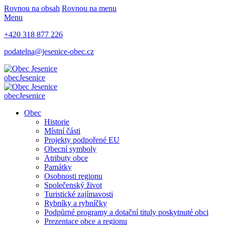
Rovnou na obsah
Rovnou na menu
Menu
+420 318 877 226
podatelna@jesenice-obec.cz
obec
Jesenice
obec
Jesenice
Obec
Historie
Místní části
Projekty podpořené EU
Obecní symboly
Atributy obce
Památky
Osobnosti regionu
Společenský život
Turistické zajímavosti
Rybníky a rybníčky
Podpůrné programy a dotační tituly poskytnuté obci
Prezentace obce a regionu