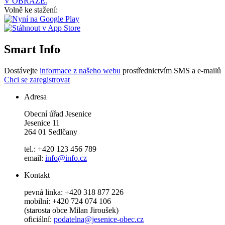
V OBRAZE.
Volně ke stažení:
Smart Info
Dostávejte
informace z našeho webu
prostřednictvím SMS a e-mailů
Chci se zaregistrovat
Adresa
Obecní úřad Jesenice
Jesenice 11
264 01 Sedlčany
tel.: +420 123 456 789
email:
info@info.cz
Kontakt
pevná linka: +420 318 877 226
mobilní: +420 724 074 106
(starosta obce Milan Jiroušek)
oficiální:
podatelna@jesenice-obec.cz