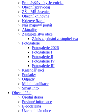
Pro návštěvníky Jesenicka
Obecní zpravodaj
ZŠ a MŠ Jesenice
Obecní knihovna
Krizové řízení
Náš mapový portál
Aktuality
Zastupitelstvo obce
Zápis z jednání zastupitelstva
Fotogalerie
Fotogalerie 2026
Fotogalerie I
Fotogalerie II
Fotogalerie IV
Fotogalerie III
Kalendář akcí
Poplatky
Odpady
Mobilní aplikace
Smart Info
Obecní úřad
Úřední deska
Povinné informace
E-podatelna
Územní plán obce