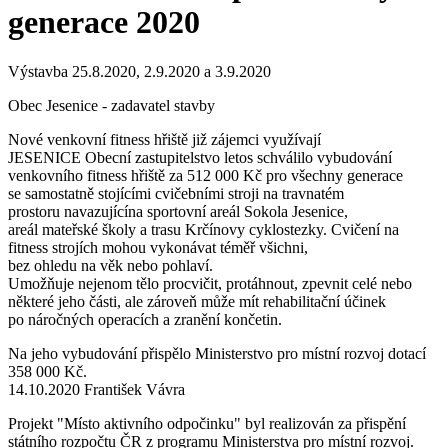
generace 2020
Výstavba 25.8.2020, 2.9.2020 a 3.9.2020
Obec Jesenice - zadavatel stavby
Nové venkovní fitness hřiště již zájemci využívají
JESENICE Obecní zastupitelstvo letos schválilo vybudování
venkovního fitness hřiště za 512 000 Kč pro všechny generace
se samostatně stojícími cvičebními stroji na travnatém
prostoru navazujícína sportovní areál Sokola Jesenice,
areál mateřské školy a trasu Krčínovy cyklostezky. Cvičení na
fitness strojích mohou vykonávat téměř všichni,
bez ohledu na věk nebo pohlaví.
Umožňuje nejenom tělo procvičit, protáhnout, zpevnit celé nebo
některé jeho části, ale zároveň může mít rehabilitační účinek
po náročných operacích a zranění končetin.
Na jeho vybudování přispělo Ministerstvo pro místní rozvoj dotací
358 000 Kč.
14.10.2020 František Vávra
Projekt "Místo aktivního odpočinku" byl realizován za přispění
státního rozpočtu ČR z programu Ministerstva pro místní rozvoj.