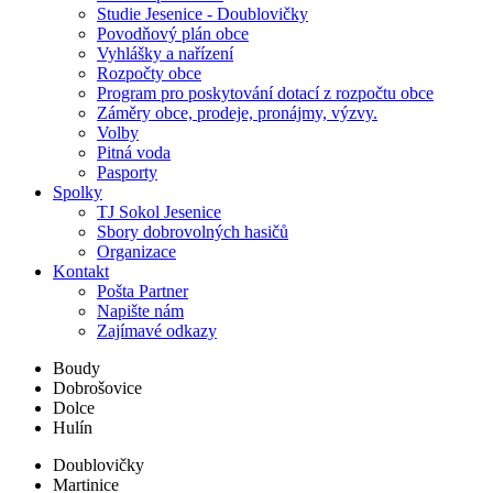
Studie Jesenice - Doublovičky
Povodňový plán obce
Vyhlášky a nařízení
Rozpočty obce
Program pro poskytování dotací z rozpočtu obce
Záměry obce, prodeje, pronájmy, výzvy.
Volby
Pitná voda
Pasporty
Spolky
TJ Sokol Jesenice
Sbory dobrovolných hasičů
Organizace
Kontakt
Pošta Partner
Napište nám
Zajímavé odkazy
Boudy
Dobrošovice
Dolce
Hulín
Doublovičky
Martinice