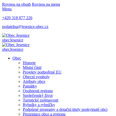
Rovnou na obsah
Rovnou na menu
Menu
+420 318 877 226
podatelna@jesenice-obec.cz
obec
Jesenice
obec
Jesenice
Obec
Historie
Místní části
Projekty podpořené EU
Obecní symboly
Atributy obce
Památky
Osobnosti regionu
Společenský život
Turistické zajímavosti
Rybníky a rybníčky
Podpůrné programy a dotační tituly poskytnuté obci
Prezentace obce a regionu