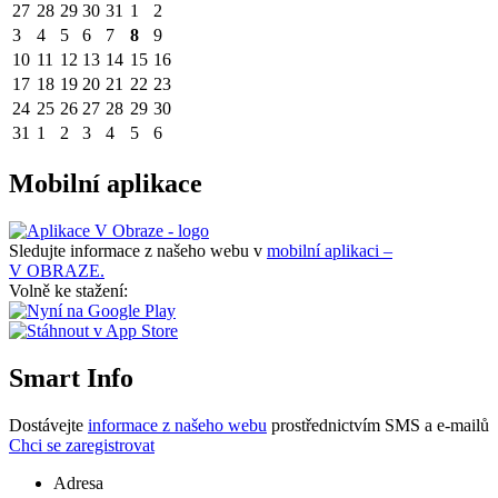
27
28
29
30
31
1
2
3
4
5
6
7
8
9
10
11
12
13
14
15
16
17
18
19
20
21
22
23
24
25
26
27
28
29
30
31
1
2
3
4
5
6
Mobilní aplikace
Sledujte informace z našeho webu v
mobilní aplikaci –
V OBRAZE.
Volně ke stažení:
Smart Info
Dostávejte
informace z našeho webu
prostřednictvím SMS a e-mailů
Chci se zaregistrovat
Adresa