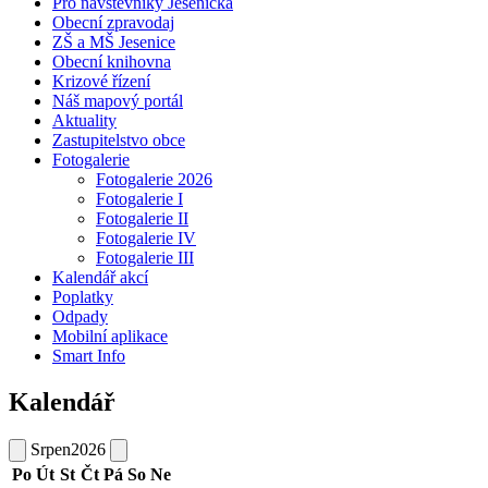
Pro návštěvníky Jesenicka
Obecní zpravodaj
ZŠ a MŠ Jesenice
Obecní knihovna
Krizové řízení
Náš mapový portál
Aktuality
Zastupitelstvo obce
Fotogalerie
Fotogalerie 2026
Fotogalerie I
Fotogalerie II
Fotogalerie IV
Fotogalerie III
Kalendář akcí
Poplatky
Odpady
Mobilní aplikace
Smart Info
Kalendář
Srpen
2026
Po
Út
St
Čt
Pá
So
Ne