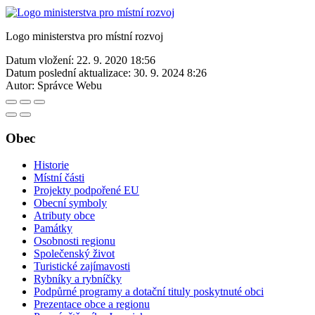
Logo ministerstva pro místní rozvoj
Datum vložení:
22. 9. 2020 18:56
Datum poslední aktualizace:
30. 9. 2024 8:26
Autor:
Správce Webu
Obec
Historie
Místní části
Projekty podpořené EU
Obecní symboly
Atributy obce
Památky
Osobnosti regionu
Společenský život
Turistické zajímavosti
Rybníky a rybníčky
Podpůrné programy a dotační tituly poskytnuté obci
Prezentace obce a regionu