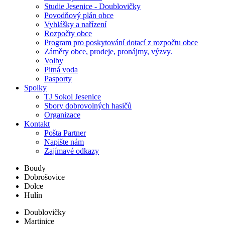
Studie Jesenice - Doublovičky
Povodňový plán obce
Vyhlášky a nařízení
Rozpočty obce
Program pro poskytování dotací z rozpočtu obce
Záměry obce, prodeje, pronájmy, výzvy.
Volby
Pitná voda
Pasporty
Spolky
TJ Sokol Jesenice
Sbory dobrovolných hasičů
Organizace
Kontakt
Pošta Partner
Napište nám
Zajímavé odkazy
Boudy
Dobrošovice
Dolce
Hulín
Doublovičky
Martinice