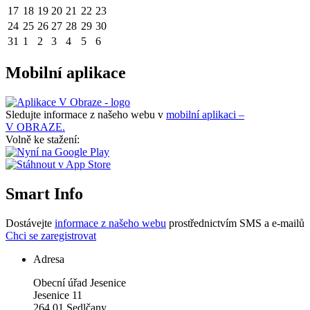
17
18
19
20
21
22
23
24
25
26
27
28
29
30
31
1
2
3
4
5
6
Mobilní aplikace
Sledujte informace z našeho webu v
mobilní aplikaci –
V OBRAZE.
Volně ke stažení:
Smart Info
Dostávejte
informace z našeho webu
prostřednictvím SMS a e-mailů
Chci se zaregistrovat
Adresa
Obecní úřad Jesenice
Jesenice 11
264 01 Sedlčany