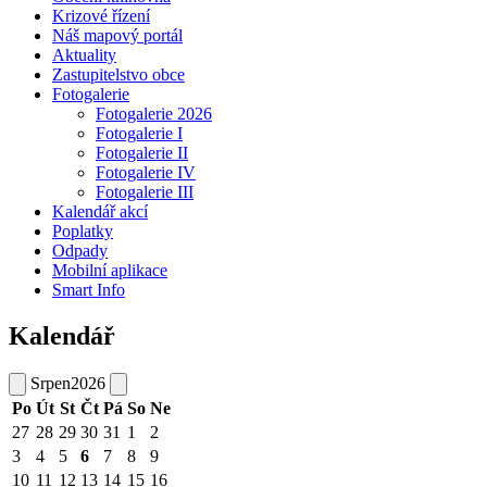
Krizové řízení
Náš mapový portál
Aktuality
Zastupitelstvo obce
Fotogalerie
Fotogalerie 2026
Fotogalerie I
Fotogalerie II
Fotogalerie IV
Fotogalerie III
Kalendář akcí
Poplatky
Odpady
Mobilní aplikace
Smart Info
Kalendář
Srpen
2026
Po
Út
St
Čt
Pá
So
Ne
27
28
29
30
31
1
2
3
4
5
6
7
8
9
10
11
12
13
14
15
16