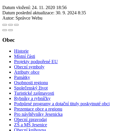
Datum vložení:
24. 11. 2020 18:56
Datum poslední aktualizace:
30. 9. 2024 8:35
Autor:
Správce Webu
Obec
Historie
Místní části
Projekty podpořené EU
Obecní symboly
Atributy obce
Památky
Osobnosti regionu
Společenský život
Turistické zajímavosti
Rybníky a rybníčky
Podpůrné programy a dotační tituly poskytnuté obci
Prezentace obce a regionu
Pro návštěvníky Jesenicka
Obecní zpravodaj
ZŠ a MŠ Jesenice
Obecní knihovna