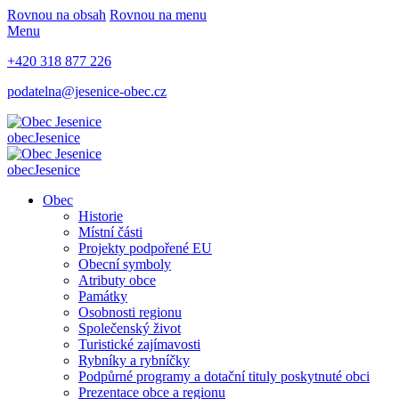
Rovnou na obsah
Rovnou na menu
Menu
+420 318 877 226
podatelna@jesenice-obec.cz
obec
Jesenice
obec
Jesenice
Obec
Historie
Místní části
Projekty podpořené EU
Obecní symboly
Atributy obce
Památky
Osobnosti regionu
Společenský život
Turistické zajímavosti
Rybníky a rybníčky
Podpůrné programy a dotační tituly poskytnuté obci
Prezentace obce a regionu