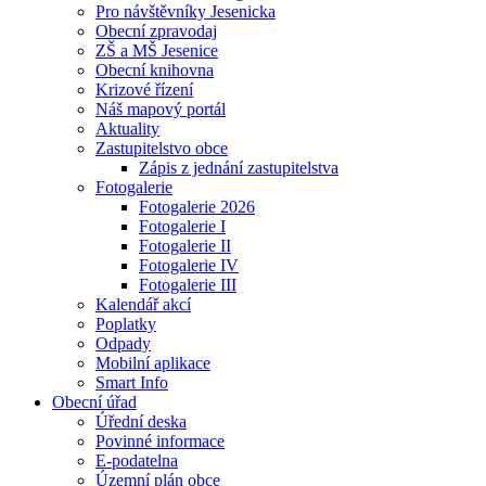
Pro návštěvníky Jesenicka
Obecní zpravodaj
ZŠ a MŠ Jesenice
Obecní knihovna
Krizové řízení
Náš mapový portál
Aktuality
Zastupitelstvo obce
Zápis z jednání zastupitelstva
Fotogalerie
Fotogalerie 2026
Fotogalerie I
Fotogalerie II
Fotogalerie IV
Fotogalerie III
Kalendář akcí
Poplatky
Odpady
Mobilní aplikace
Smart Info
Obecní úřad
Úřední deska
Povinné informace
E-podatelna
Územní plán obce