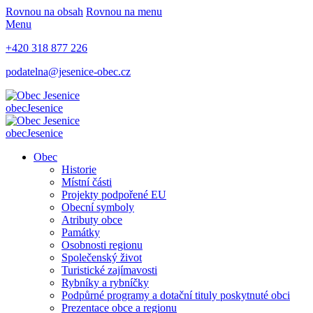
Rovnou na obsah
Rovnou na menu
Menu
+420 318 877 226
podatelna@jesenice-obec.cz
obec
Jesenice
obec
Jesenice
Obec
Historie
Místní části
Projekty podpořené EU
Obecní symboly
Atributy obce
Památky
Osobnosti regionu
Společenský život
Turistické zajímavosti
Rybníky a rybníčky
Podpůrné programy a dotační tituly poskytnuté obci
Prezentace obce a regionu