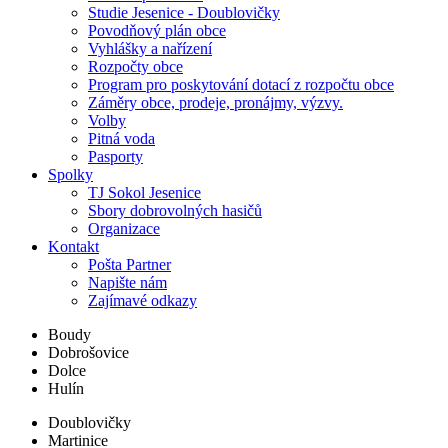
Studie Jesenice - Doublovičky
Povodňový plán obce
Vyhlášky a nařízení
Rozpočty obce
Program pro poskytování dotací z rozpočtu obce
Záměry obce, prodeje, pronájmy, výzvy.
Volby
Pitná voda
Pasporty
Spolky
TJ Sokol Jesenice
Sbory dobrovolných hasičů
Organizace
Kontakt
Pošta Partner
Napište nám
Zajímavé odkazy
Boudy
Dobrošovice
Dolce
Hulín
Doublovičky
Martinice