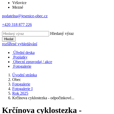
Vršovice
Mezné
podatelna@jesenice-obec.cz
+420 318 877 226
Hledaný výraz
Hledat
rozšířené vyhledávání
Úřední deska
Poplatky
Obecní zpravodaj / akce
Fotogalerie
Úvodní stránka
Obec
Fotogalerie
Fotogalerie I
Rok 2025
Krčínova cyklostezka - odpočinkové...
Krčínova cyklostezka -