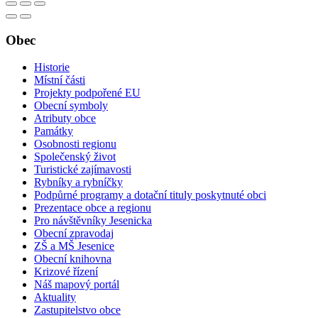
Obec
Historie
Místní části
Projekty podpořené EU
Obecní symboly
Atributy obce
Památky
Osobnosti regionu
Společenský život
Turistické zajímavosti
Rybníky a rybníčky
Podpůrné programy a dotační tituly poskytnuté obci
Prezentace obce a regionu
Pro návštěvníky Jesenicka
Obecní zpravodaj
ZŠ a MŠ Jesenice
Obecní knihovna
Krizové řízení
Náš mapový portál
Aktuality
Zastupitelstvo obce