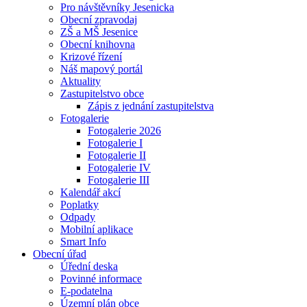
Pro návštěvníky Jesenicka
Obecní zpravodaj
ZŠ a MŠ Jesenice
Obecní knihovna
Krizové řízení
Náš mapový portál
Aktuality
Zastupitelstvo obce
Zápis z jednání zastupitelstva
Fotogalerie
Fotogalerie 2026
Fotogalerie I
Fotogalerie II
Fotogalerie IV
Fotogalerie III
Kalendář akcí
Poplatky
Odpady
Mobilní aplikace
Smart Info
Obecní úřad
Úřední deska
Povinné informace
E-podatelna
Územní plán obce