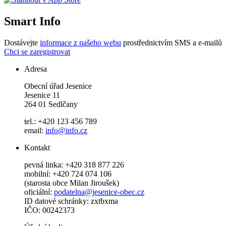
Smart Info
Dostávejte
informace z našeho webu
prostřednictvím SMS a e-mailů
Chci se zaregistrovat
Adresa
Obecní úřad Jesenice
Jesenice 11
264 01 Sedlčany
tel.: +420 123 456 789
email:
info@info.cz
Kontakt
pevná linka: +420 318 877 226
mobilní: +420 724 074 106
(starosta obce Milan Jiroušek)
oficiální:
podatelna@jesenice-obec.cz
ID datové schránky: zxtbxma
IČO: 00242373