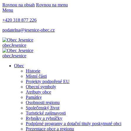
Rovnou na obsah
Rovnou na menu
Menu
+420 318 877 226
podatelna@jesenice-obec.cz
obec
Jesenice
obec
Jesenice
Obec
Historie
Místní části
Projekty podpořené EU
Obecní symboly
Atributy obce
Památky
Osobnosti regionu
Společenský život
Turistické zajímavosti
Rybníky a rybníčky
Podpůrné programy a dotační tituly poskytnuté obci
Prezentace obce a regionu