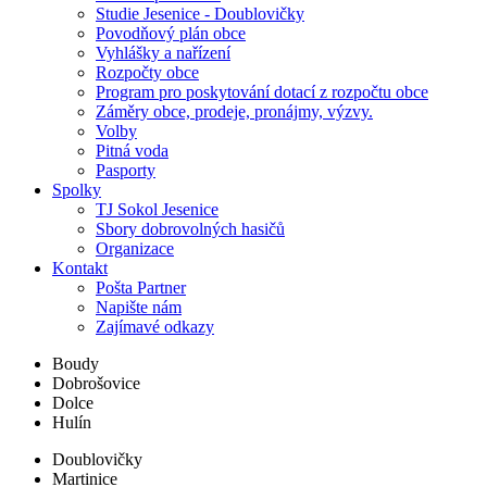
Studie Jesenice - Doublovičky
Povodňový plán obce
Vyhlášky a nařízení
Rozpočty obce
Program pro poskytování dotací z rozpočtu obce
Záměry obce, prodeje, pronájmy, výzvy.
Volby
Pitná voda
Pasporty
Spolky
TJ Sokol Jesenice
Sbory dobrovolných hasičů
Organizace
Kontakt
Pošta Partner
Napište nám
Zajímavé odkazy
Boudy
Dobrošovice
Dolce
Hulín
Doublovičky
Martinice