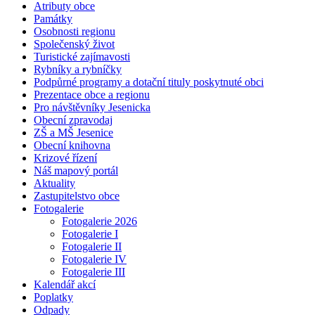
Atributy obce
Památky
Osobnosti regionu
Společenský život
Turistické zajímavosti
Rybníky a rybníčky
Podpůrné programy a dotační tituly poskytnuté obci
Prezentace obce a regionu
Pro návštěvníky Jesenicka
Obecní zpravodaj
ZŠ a MŠ Jesenice
Obecní knihovna
Krizové řízení
Náš mapový portál
Aktuality
Zastupitelstvo obce
Fotogalerie
Fotogalerie 2026
Fotogalerie I
Fotogalerie II
Fotogalerie IV
Fotogalerie III
Kalendář akcí
Poplatky
Odpady