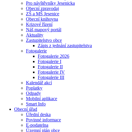
Pro návštěvníky Jesenicka
Obecní zpravodaj
ZŠ a MŠ Jesenice
Obecní knihovna
Krizové řízení
Náš mapový portál
Aktuality
Zastupitelstvo obce
Zápis z jednání zastupitelstva
Fotogalerie
Fotogalerie 2026
Fotogalerie I
Fotogalerie II
Fotogalerie IV
Fotogalerie III
Kalendář akcí
Poplatky
Odpady
Mobilní aplikace
Smart Info
Obecní úřad
Úřední deska
Povinné informace
E-podatelna
Územní plán obce