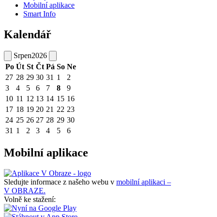
Mobilní aplikace
Smart Info
Kalendář
Srpen
2026
Po
Út
St
Čt
Pá
So
Ne
27
28
29
30
31
1
2
3
4
5
6
7
8
9
10
11
12
13
14
15
16
17
18
19
20
21
22
23
24
25
26
27
28
29
30
31
1
2
3
4
5
6
Mobilní aplikace
Sledujte informace z našeho webu v
mobilní aplikaci –
V OBRAZE.
Volně ke stažení: