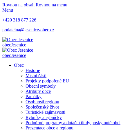
Rovnou na obsah
Rovnou na menu
Menu
+420 318 877 226
podatelna@jesenice-obec.cz
obec
Jesenice
obec
Jesenice
Obec
Historie
Místní části
Projekty podpořené EU
Obecní symboly
Atributy obce
Památky
Osobnosti regionu
Společenský život
Turistické zajímavosti
Rybníky a rybníčky
Podpůrné programy a dotační tituly poskytnuté obci
Prezentace obce a regionu