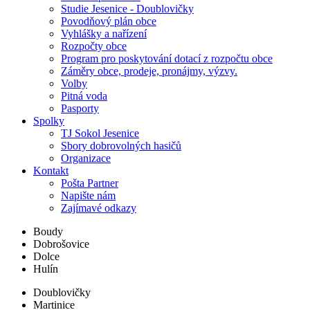
Studie Jesenice - Doublovičky
Povodňový plán obce
Vyhlášky a nařízení
Rozpočty obce
Program pro poskytování dotací z rozpočtu obce
Záměry obce, prodeje, pronájmy, výzvy.
Volby
Pitná voda
Pasporty
Spolky
TJ Sokol Jesenice
Sbory dobrovolných hasičů
Organizace
Kontakt
Pošta Partner
Napište nám
Zajímavé odkazy
Boudy
Dobrošovice
Dolce
Hulín
Doublovičky
Martinice