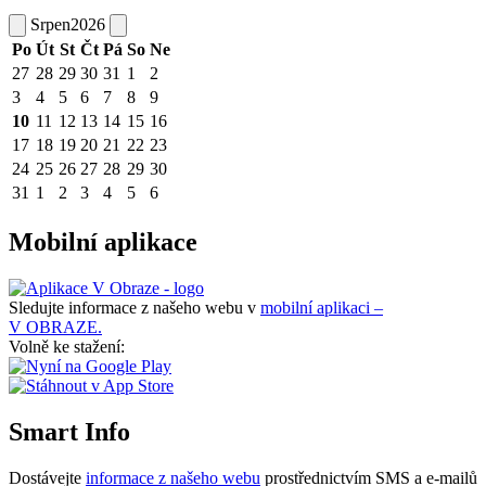
Srpen
2026
Po
Út
St
Čt
Pá
So
Ne
27
28
29
30
31
1
2
3
4
5
6
7
8
9
10
11
12
13
14
15
16
17
18
19
20
21
22
23
24
25
26
27
28
29
30
31
1
2
3
4
5
6
Mobilní aplikace
Sledujte informace z našeho webu v
mobilní aplikaci –
V OBRAZE.
Volně ke stažení:
Smart Info
Dostávejte
informace z našeho webu
prostřednictvím SMS a e-mailů