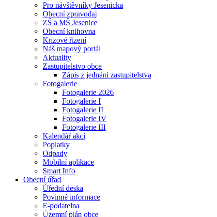
Pro návštěvníky Jesenicka
Obecní zpravodaj
ZŠ a MŠ Jesenice
Obecní knihovna
Krizové řízení
Náš mapový portál
Aktuality
Zastupitelstvo obce
Zápis z jednání zastupitelstva
Fotogalerie
Fotogalerie 2026
Fotogalerie I
Fotogalerie II
Fotogalerie IV
Fotogalerie III
Kalendář akcí
Poplatky
Odpady
Mobilní aplikace
Smart Info
Obecní úřad
Úřední deska
Povinné informace
E-podatelna
Územní plán obce