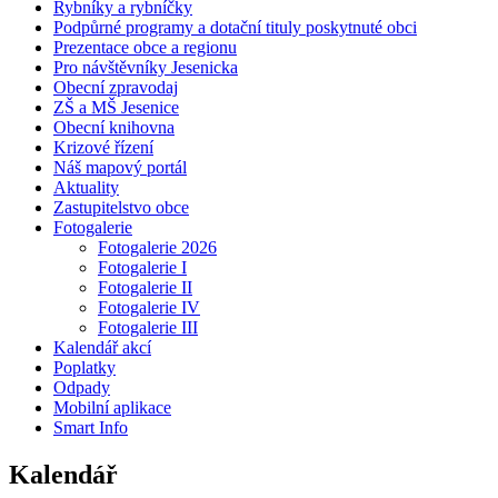
Rybníky a rybníčky
Podpůrné programy a dotační tituly poskytnuté obci
Prezentace obce a regionu
Pro návštěvníky Jesenicka
Obecní zpravodaj
ZŠ a MŠ Jesenice
Obecní knihovna
Krizové řízení
Náš mapový portál
Aktuality
Zastupitelstvo obce
Fotogalerie
Fotogalerie 2026
Fotogalerie I
Fotogalerie II
Fotogalerie IV
Fotogalerie III
Kalendář akcí
Poplatky
Odpady
Mobilní aplikace
Smart Info
Kalendář