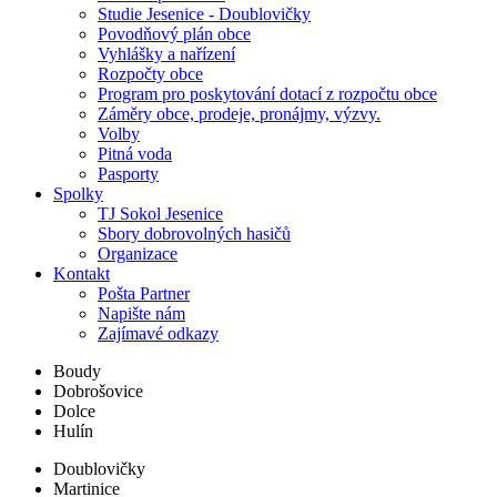
Studie Jesenice - Doublovičky
Povodňový plán obce
Vyhlášky a nařízení
Rozpočty obce
Program pro poskytování dotací z rozpočtu obce
Záměry obce, prodeje, pronájmy, výzvy.
Volby
Pitná voda
Pasporty
Spolky
TJ Sokol Jesenice
Sbory dobrovolných hasičů
Organizace
Kontakt
Pošta Partner
Napište nám
Zajímavé odkazy
Boudy
Dobrošovice
Dolce
Hulín
Doublovičky
Martinice