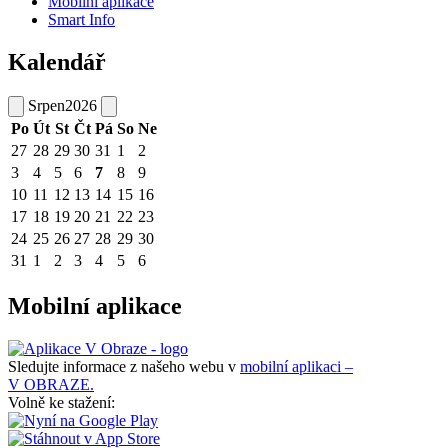
Mobilní aplikace
Smart Info
Kalendář
Srpen
2026
Po
Út
St
Čt
Pá
So
Ne
27
28
29
30
31
1
2
3
4
5
6
7
8
9
10
11
12
13
14
15
16
17
18
19
20
21
22
23
24
25
26
27
28
29
30
31
1
2
3
4
5
6
Mobilní aplikace
Sledujte informace z našeho webu v
mobilní aplikaci –
V OBRAZE.
Volně ke stažení: