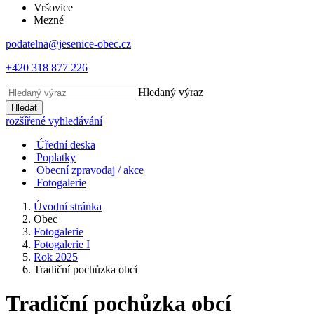
Vršovice
Mezné
podatelna@jesenice-obec.cz
+420 318 877 226
Hledaný výraz
Hledat
rozšířené vyhledávání
Úřední deska
Poplatky
Obecní zpravodaj / akce
Fotogalerie
Úvodní stránka
Obec
Fotogalerie
Fotogalerie I
Rok 2025
Tradiční pochůzka obcí
Tradiční pochůzka obcí