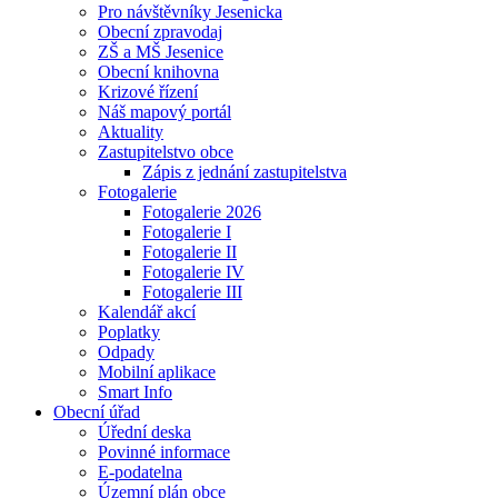
Pro návštěvníky Jesenicka
Obecní zpravodaj
ZŠ a MŠ Jesenice
Obecní knihovna
Krizové řízení
Náš mapový portál
Aktuality
Zastupitelstvo obce
Zápis z jednání zastupitelstva
Fotogalerie
Fotogalerie 2026
Fotogalerie I
Fotogalerie II
Fotogalerie IV
Fotogalerie III
Kalendář akcí
Poplatky
Odpady
Mobilní aplikace
Smart Info
Obecní úřad
Úřední deska
Povinné informace
E-podatelna
Územní plán obce