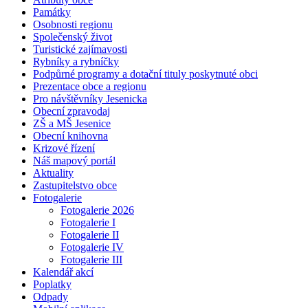
Památky
Osobnosti regionu
Společenský život
Turistické zajímavosti
Rybníky a rybníčky
Podpůrné programy a dotační tituly poskytnuté obci
Prezentace obce a regionu
Pro návštěvníky Jesenicka
Obecní zpravodaj
ZŠ a MŠ Jesenice
Obecní knihovna
Krizové řízení
Náš mapový portál
Aktuality
Zastupitelstvo obce
Fotogalerie
Fotogalerie 2026
Fotogalerie I
Fotogalerie II
Fotogalerie IV
Fotogalerie III
Kalendář akcí
Poplatky
Odpady