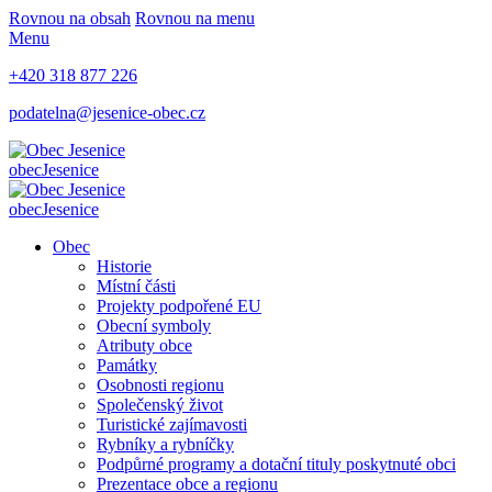
Rovnou na obsah
Rovnou na menu
Menu
+420 318 877 226
podatelna@jesenice-obec.cz
obec
Jesenice
obec
Jesenice
Obec
Historie
Místní části
Projekty podpořené EU
Obecní symboly
Atributy obce
Památky
Osobnosti regionu
Společenský život
Turistické zajímavosti
Rybníky a rybníčky
Podpůrné programy a dotační tituly poskytnuté obci
Prezentace obce a regionu