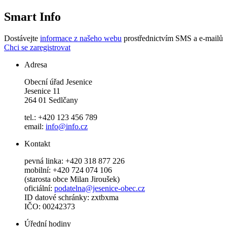
Smart Info
Dostávejte
informace z našeho webu
prostřednictvím SMS a e-mailů
Chci se zaregistrovat
Adresa
Obecní úřad Jesenice
Jesenice 11
264 01 Sedlčany
tel.: +420 123 456 789
email:
info@info.cz
Kontakt
pevná linka: +420 318 877 226
mobilní: +420 724 074 106
(starosta obce Milan Jiroušek)
oficiální:
podatelna@jesenice-obec.cz
ID datové schránky: zxtbxma
IČO: 00242373
Úřední hodiny