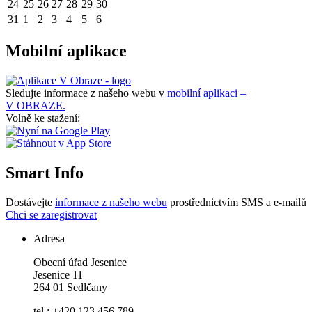
24
25
26
27
28
29
30
31
1
2
3
4
5
6
Mobilní aplikace
Sledujte informace z našeho webu v
mobilní aplikaci –
V OBRAZE.
Volně ke stažení:
Smart Info
Dostávejte
informace z našeho webu
prostřednictvím SMS a e-mailů
Chci se zaregistrovat
Adresa
Obecní úřad Jesenice
Jesenice 11
264 01 Sedlčany
tel.: +420 123 456 789