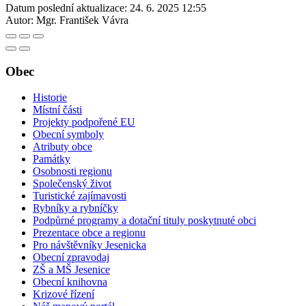
Datum poslední aktualizace:
24. 6. 2025 12:55
Autor:
Mgr. František Vávra
Obec
Historie
Místní části
Projekty podpořené EU
Obecní symboly
Atributy obce
Památky
Osobnosti regionu
Společenský život
Turistické zajímavosti
Rybníky a rybníčky
Podpůrné programy a dotační tituly poskytnuté obci
Prezentace obce a regionu
Pro návštěvníky Jesenicka
Obecní zpravodaj
ZŠ a MŠ Jesenice
Obecní knihovna
Krizové řízení