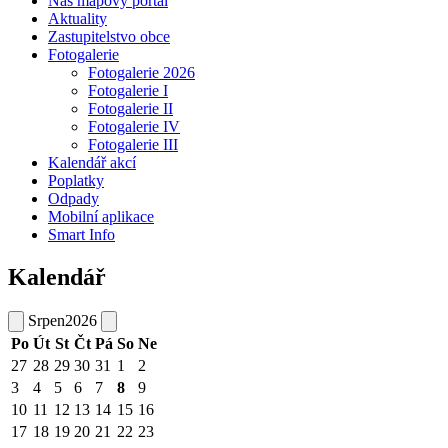
Náš mapový portál
Aktuality
Zastupitelstvo obce
Fotogalerie
Fotogalerie 2026
Fotogalerie I
Fotogalerie II
Fotogalerie IV
Fotogalerie III
Kalendář akcí
Poplatky
Odpady
Mobilní aplikace
Smart Info
Kalendář
Srpen
2026
Po
Út
St
Čt
Pá
So
Ne
27
28
29
30
31
1
2
3
4
5
6
7
8
9
10
11
12
13
14
15
16
17
18
19
20
21
22
23