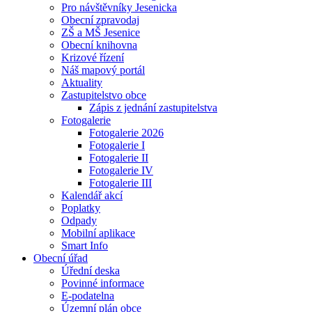
Pro návštěvníky Jesenicka
Obecní zpravodaj
ZŠ a MŠ Jesenice
Obecní knihovna
Krizové řízení
Náš mapový portál
Aktuality
Zastupitelstvo obce
Zápis z jednání zastupitelstva
Fotogalerie
Fotogalerie 2026
Fotogalerie I
Fotogalerie II
Fotogalerie IV
Fotogalerie III
Kalendář akcí
Poplatky
Odpady
Mobilní aplikace
Smart Info
Obecní úřad
Úřední deska
Povinné informace
E-podatelna
Územní plán obce