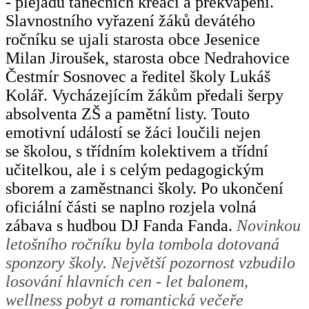
- plejádu tanečních kreací a překvapení.
Slavnostního vyřazení žáků devátého
ročníku se ujali starosta obce Jesenice
Milan Jiroušek, starosta obce Nedrahovice
Čestmír Sosnovec a ředitel školy Lukáš
Kolář. Vycházejícím žákům předali šerpy
absolventa ZŠ a
pamětní listy
. Touto
emotivní událostí se žáci loučili nejen
se školou, s třídním kolektivem a třídní
učitelkou, ale i s celým pedagogickým
sborem a zaměstnanci školy. Po ukončení
oficiální části se naplno rozjela volná
zábava s hudbou DJ Fanda Fanda.
Novinkou
letošního ročníku byla tombola
dotovaná
sponzory školy.
Největší pozornost vzbudilo
losování hlavních cen - let balonem,
wellness pobyt
a
romantická večeře