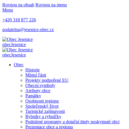
Rovnou na obsah
Rovnou na menu
Menu
+420 318 877 226
podatelna@jesenice-obec.cz
obec
Jesenice
obec
Jesenice
Obec
Historie
Místní části
Projekty podpořené EU
Obecní symboly
Atributy obce
Památky
Osobnosti regionu
Společenský život
Turistické zajímavosti
Rybníky a rybníčky
Podpůrné programy a dotační tituly poskytnuté obci
Prezentace obce a regionu