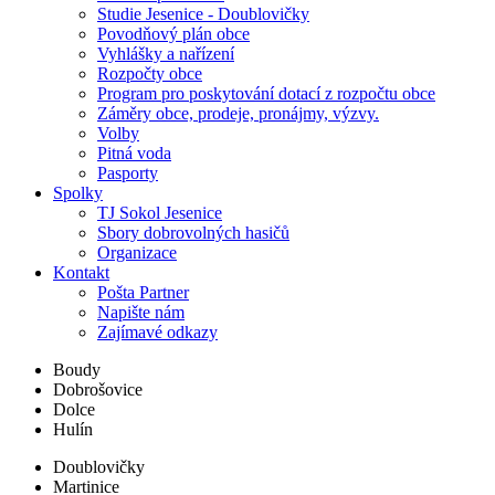
Studie Jesenice - Doublovičky
Povodňový plán obce
Vyhlášky a nařízení
Rozpočty obce
Program pro poskytování dotací z rozpočtu obce
Záměry obce, prodeje, pronájmy, výzvy.
Volby
Pitná voda
Pasporty
Spolky
TJ Sokol Jesenice
Sbory dobrovolných hasičů
Organizace
Kontakt
Pošta Partner
Napište nám
Zajímavé odkazy
Boudy
Dobrošovice
Dolce
Hulín
Doublovičky
Martinice