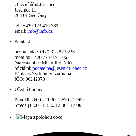
Obecní úřad Jesenice
Jesenice 11
264 01 Sedlčany
tel.: +420 123 456 789
email:
info@info.cz
Kontakt
pevná linka: +420 318 877 226
mobilní: +420 724 074 106
(starosta obce Milan Jiroušek)
oficiální:
podatelna@jesenice-obec.cz
ID datové schránky: zxtbxma
IČO: 00242373
Úřední hodiny
Pondělí | 8:00 - 11:30, 12:30 - 17:00
Středa | 8:00 - 11:30, 12:30 - 17:00