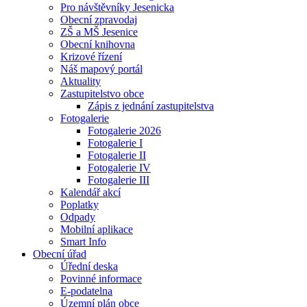
Pro návštěvníky Jesenicka
Obecní zpravodaj
ZŠ a MŠ Jesenice
Obecní knihovna
Krizové řízení
Náš mapový portál
Aktuality
Zastupitelstvo obce
Zápis z jednání zastupitelstva
Fotogalerie
Fotogalerie 2026
Fotogalerie I
Fotogalerie II
Fotogalerie IV
Fotogalerie III
Kalendář akcí
Poplatky
Odpady
Mobilní aplikace
Smart Info
Obecní úřad
Úřední deska
Povinné informace
E-podatelna
Územní plán obce