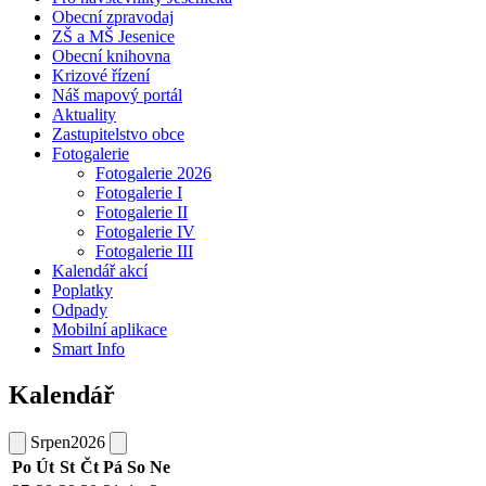
Obecní zpravodaj
ZŠ a MŠ Jesenice
Obecní knihovna
Krizové řízení
Náš mapový portál
Aktuality
Zastupitelstvo obce
Fotogalerie
Fotogalerie 2026
Fotogalerie I
Fotogalerie II
Fotogalerie IV
Fotogalerie III
Kalendář akcí
Poplatky
Odpady
Mobilní aplikace
Smart Info
Kalendář
Srpen
2026
Po
Út
St
Čt
Pá
So
Ne