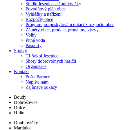
Studie Jesenice - Doublovičky
Povodňový plán obce
Vyhlášky a nařízení
Rozpočty obce
Program pro poskytování dotací z rozpočtu obce
Záměry obce, prodeje, pronájmy, výzvy.
Volby
Pitná voda
Pasporty
Spolky
TJ Sokol Jesenice
Sbory dobrovolných hasičů
Organizace
Kontakt
Pošta Partner
Napište nám
Zajímavé odkazy
Boudy
Dobrošovice
Dolce
Hulín
Doublovičky
Martinice