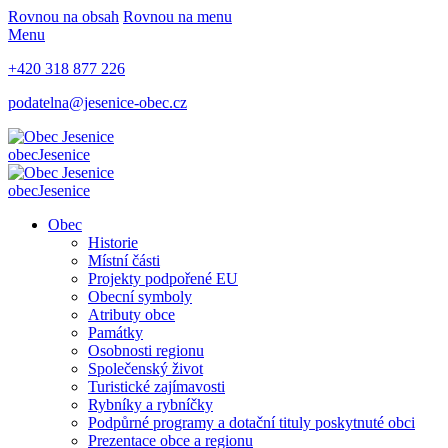
Rovnou na obsah
Rovnou na menu
Menu
+420 318 877 226
podatelna@jesenice-obec.cz
obec
Jesenice
obec
Jesenice
Obec
Historie
Místní části
Projekty podpořené EU
Obecní symboly
Atributy obce
Památky
Osobnosti regionu
Společenský život
Turistické zajímavosti
Rybníky a rybníčky
Podpůrné programy a dotační tituly poskytnuté obci
Prezentace obce a regionu