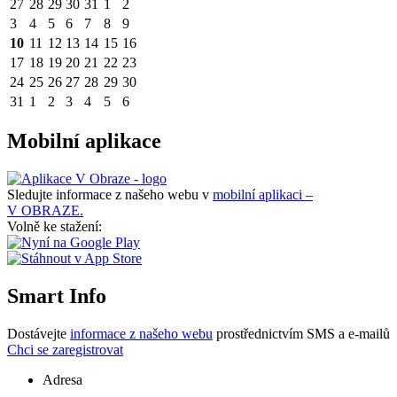
27
28
29
30
31
1
2
3
4
5
6
7
8
9
10
11
12
13
14
15
16
17
18
19
20
21
22
23
24
25
26
27
28
29
30
31
1
2
3
4
5
6
Mobilní aplikace
Sledujte informace z našeho webu v
mobilní aplikaci –
V OBRAZE.
Volně ke stažení:
Smart Info
Dostávejte
informace z našeho webu
prostřednictvím SMS a e-mailů
Chci se zaregistrovat
Adresa