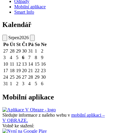
Odpady
Mobilní aplikace
Smart Info
Kalendář
Srpen
2026
Po
Út
St
Čt
Pá
So
Ne
27
28
29
30
31
1
2
3
4
5
6
7
8
9
10
11
12
13
14
15
16
17
18
19
20
21
22
23
24
25
26
27
28
29
30
31
1
2
3
4
5
6
Mobilní aplikace
Sledujte informace z našeho webu v
mobilní aplikaci –
V OBRAZE.
Volně ke stažení: