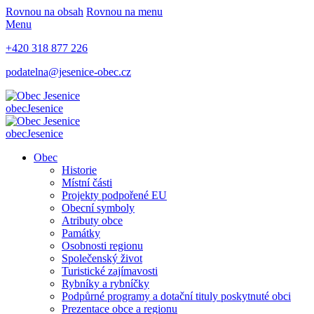
Rovnou na obsah
Rovnou na menu
Menu
+420 318 877 226
podatelna@jesenice-obec.cz
obec
Jesenice
obec
Jesenice
Obec
Historie
Místní části
Projekty podpořené EU
Obecní symboly
Atributy obce
Památky
Osobnosti regionu
Společenský život
Turistické zajímavosti
Rybníky a rybníčky
Podpůrné programy a dotační tituly poskytnuté obci
Prezentace obce a regionu