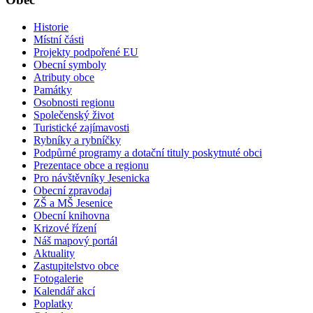
Historie
Místní části
Projekty podpořené EU
Obecní symboly
Atributy obce
Památky
Osobnosti regionu
Společenský život
Turistické zajímavosti
Rybníky a rybníčky
Podpůrné programy a dotační tituly poskytnuté obci
Prezentace obce a regionu
Pro návštěvníky Jesenicka
Obecní zpravodaj
ZŠ a MŠ Jesenice
Obecní knihovna
Krizové řízení
Náš mapový portál
Aktuality
Zastupitelstvo obce
Fotogalerie
Kalendář akcí
Poplatky