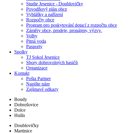
Studie Jesenice - Doublovičky
Povodňový plán obce
Vyhlášky a nařízení
Rozpočty obce
Program pro poskytování dotací z rozpočtu obce
Záměry obce, prodeje, pronájmy, výzvy.
Volby
Pitná voda
Pasporty
Spolky
TJ Sokol Jesenice
Sbory dobrovolných hasičů
Organizace
Kontakt
Pošta Partner
Napište nám
Zajímavé odkazy
Boudy
Dobrošovice
Dolce
Hulín
Doublovičky
Martinice