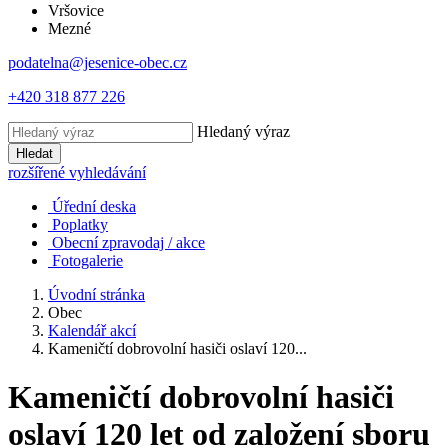
Vršovice
Mezné
podatelna@jesenice-obec.cz
+420 318 877 226
Hledaný výraz
Hledat
rozšířené vyhledávání
Úřední deska
Poplatky
Obecní zpravodaj / akce
Fotogalerie
Úvodní stránka
Obec
Kalendář akcí
Kameničtí dobrovolní hasiči oslaví 120...
Kameničtí dobrovolní hasiči
oslaví 120 let od založení sboru