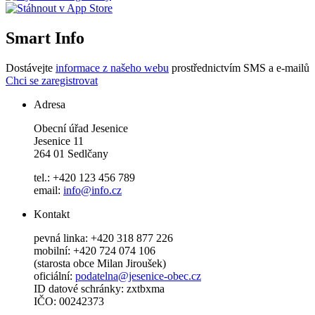
Smart Info
Dostávejte
informace z našeho webu
prostřednictvím SMS a e-mailů
Chci se zaregistrovat
Adresa
Obecní úřad Jesenice
Jesenice 11
264 01 Sedlčany
tel.: +420 123 456 789
email:
info@info.cz
Kontakt
pevná linka: +420 318 877 226
mobilní: +420 724 074 106
(starosta obce Milan Jiroušek)
oficiální:
podatelna@jesenice-obec.cz
ID datové schránky: zxtbxma
IČO: 00242373