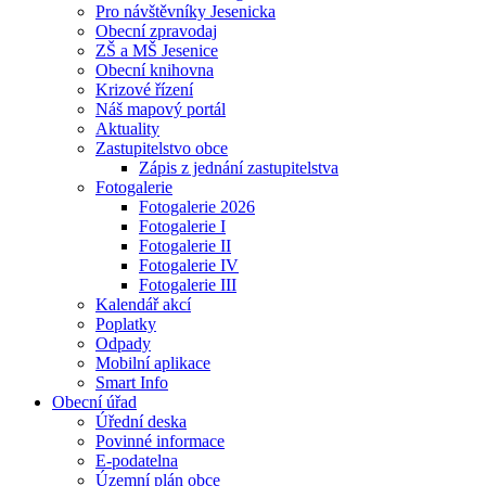
Pro návštěvníky Jesenicka
Obecní zpravodaj
ZŠ a MŠ Jesenice
Obecní knihovna
Krizové řízení
Náš mapový portál
Aktuality
Zastupitelstvo obce
Zápis z jednání zastupitelstva
Fotogalerie
Fotogalerie 2026
Fotogalerie I
Fotogalerie II
Fotogalerie IV
Fotogalerie III
Kalendář akcí
Poplatky
Odpady
Mobilní aplikace
Smart Info
Obecní úřad
Úřední deska
Povinné informace
E-podatelna
Územní plán obce