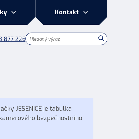
lky
Kontakt
8 877 226
Hledat
načky JESENICE je tabulka
i kamerového bezpečnostního