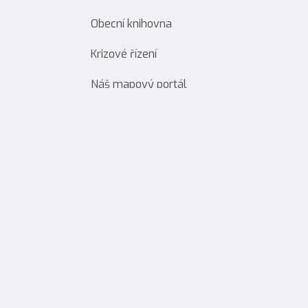
Obecní knihovna
Krizové řízení
Náš mapový portál
Aktuality
Zastupitelstvo obce
Fotogalerie
Kalendář akcí
Poplatky
Odpady
Mobilní aplikace