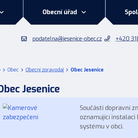
Rovnou na obsah
Rovnou na menu
Obecní úřad
Spo
podatelna@jesenice-obec.cz
+420 31
Úvodní stránka
Obec
Obecní zpravodaj
Obec Jesenice
Obec Jesenice
Součástí dopravní z
oznamující instalac
systému v obci.