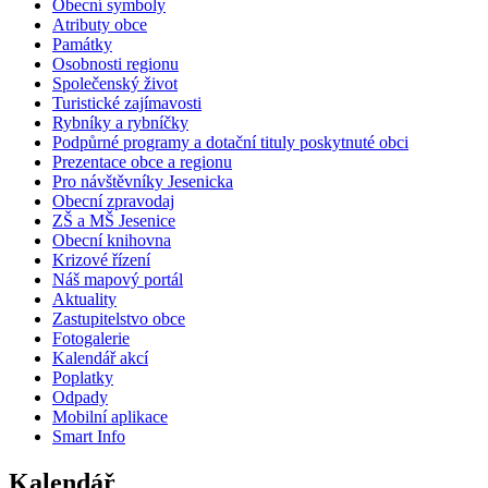
Obecní symboly
Atributy obce
Památky
Osobnosti regionu
Společenský život
Turistické zajímavosti
Rybníky a rybníčky
Podpůrné programy a dotační tituly poskytnuté obci
Prezentace obce a regionu
Pro návštěvníky Jesenicka
Obecní zpravodaj
ZŠ a MŠ Jesenice
Obecní knihovna
Krizové řízení
Náš mapový portál
Aktuality
Zastupitelstvo obce
Fotogalerie
Kalendář akcí
Poplatky
Odpady
Mobilní aplikace
Smart Info
Kalendář