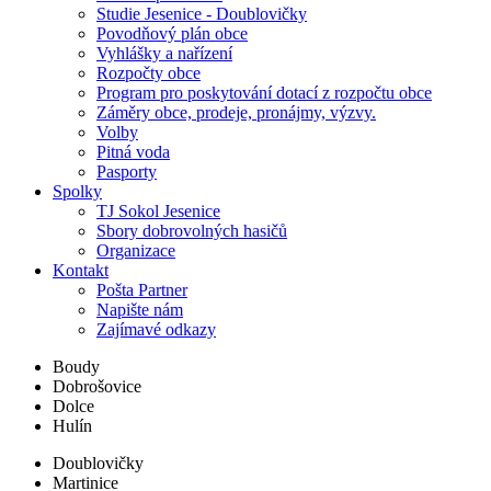
Studie Jesenice - Doublovičky
Povodňový plán obce
Vyhlášky a nařízení
Rozpočty obce
Program pro poskytování dotací z rozpočtu obce
Záměry obce, prodeje, pronájmy, výzvy.
Volby
Pitná voda
Pasporty
Spolky
TJ Sokol Jesenice
Sbory dobrovolných hasičů
Organizace
Kontakt
Pošta Partner
Napište nám
Zajímavé odkazy
Boudy
Dobrošovice
Dolce
Hulín
Doublovičky
Martinice