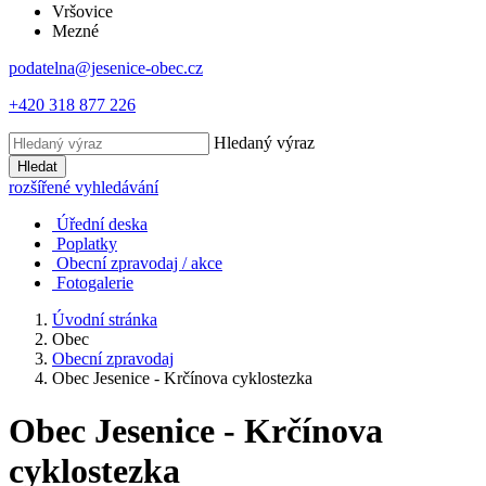
Vršovice
Mezné
podatelna@jesenice-obec.cz
+420 318 877 226
Hledaný výraz
Hledat
rozšířené vyhledávání
Úřední deska
Poplatky
Obecní zpravodaj / akce
Fotogalerie
Úvodní stránka
Obec
Obecní zpravodaj
Obec Jesenice - Krčínova cyklostezka
Obec Jesenice - Krčínova
cyklostezka