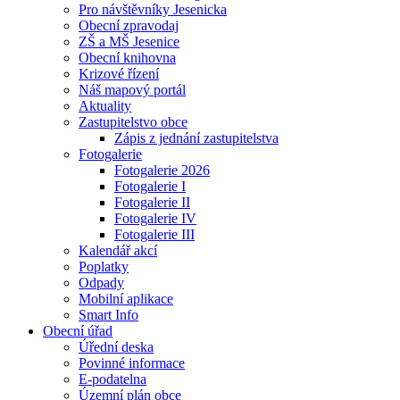
Pro návštěvníky Jesenicka
Obecní zpravodaj
ZŠ a MŠ Jesenice
Obecní knihovna
Krizové řízení
Náš mapový portál
Aktuality
Zastupitelstvo obce
Zápis z jednání zastupitelstva
Fotogalerie
Fotogalerie 2026
Fotogalerie I
Fotogalerie II
Fotogalerie IV
Fotogalerie III
Kalendář akcí
Poplatky
Odpady
Mobilní aplikace
Smart Info
Obecní úřad
Úřední deska
Povinné informace
E-podatelna
Územní plán obce