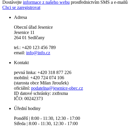
Dostávejte
informace z našeho webu
prostřednictvím SMS a e-mailů
Chci se zaregistrovat
Adresa
Obecní úřad Jesenice
Jesenice 11
264 01 Sedlčany
tel.: +420 123 456 789
email:
info@info.cz
Kontakt
pevná linka: +420 318 877 226
mobilní: +420 724 074 106
(starosta obce Milan Jiroušek)
oficiální:
podatelna@jesenice-obec.cz
ID datové schránky: zxtbxma
IČO: 00242373
Úřední hodiny
Pondělí | 8:00 - 11:30, 12:30 - 17:00
Středa | 8:00 - 11:30, 12:30 - 17:00