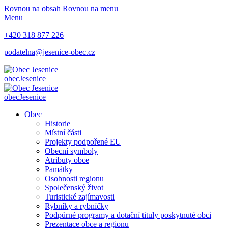
Rovnou na obsah
Rovnou na menu
Menu
+420 318 877 226
podatelna@jesenice-obec.cz
obec
Jesenice
obec
Jesenice
Obec
Historie
Místní části
Projekty podpořené EU
Obecní symboly
Atributy obce
Památky
Osobnosti regionu
Společenský život
Turistické zajímavosti
Rybníky a rybníčky
Podpůrné programy a dotační tituly poskytnuté obci
Prezentace obce a regionu