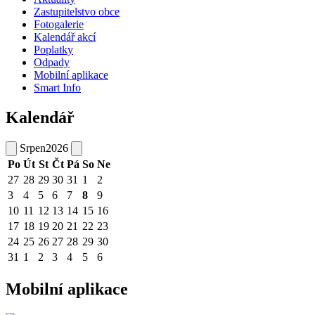
Zastupitelstvo obce
Fotogalerie
Kalendář akcí
Poplatky
Odpady
Mobilní aplikace
Smart Info
Kalendář
Srpen
2026
Po
Út
St
Čt
Pá
So
Ne
27
28
29
30
31
1
2
3
4
5
6
7
8
9
10
11
12
13
14
15
16
17
18
19
20
21
22
23
24
25
26
27
28
29
30
31
1
2
3
4
5
6
Mobilní aplikace