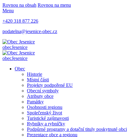
Rovnou na obsah
Rovnou na menu
Menu
+420 318 877 226
podatelna@jesenice-obec.cz
obec
Jesenice
obec
Jesenice
Obec
Historie
Místní části
Projekty podpořené EU
Obecní symboly
Atributy obce
Památky
Osobnosti regionu
Společenský život
Turistické zajímavosti
Rybníky a rybníčky
Podpůrné programy a dotační tituly poskytnuté obci
Prezentace obce a regionu