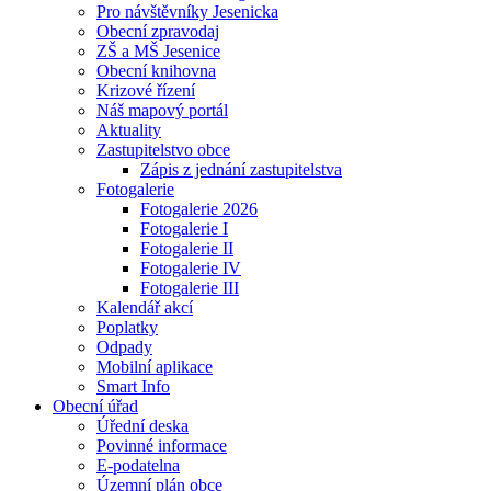
Pro návštěvníky Jesenicka
Obecní zpravodaj
ZŠ a MŠ Jesenice
Obecní knihovna
Krizové řízení
Náš mapový portál
Aktuality
Zastupitelstvo obce
Zápis z jednání zastupitelstva
Fotogalerie
Fotogalerie 2026
Fotogalerie I
Fotogalerie II
Fotogalerie IV
Fotogalerie III
Kalendář akcí
Poplatky
Odpady
Mobilní aplikace
Smart Info
Obecní úřad
Úřední deska
Povinné informace
E-podatelna
Územní plán obce