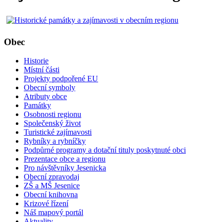
Obec
Historie
Místní části
Projekty podpořené EU
Obecní symboly
Atributy obce
Památky
Osobnosti regionu
Společenský život
Turistické zajímavosti
Rybníky a rybníčky
Podpůrné programy a dotační tituly poskytnuté obci
Prezentace obce a regionu
Pro návštěvníky Jesenicka
Obecní zpravodaj
ZŠ a MŠ Jesenice
Obecní knihovna
Krizové řízení
Náš mapový portál
Aktuality