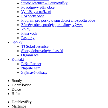
Studie Jesenice - Doublovičky
Povodňový plán obce
Vyhlášky a nařízení
Rozpočty obce
Program pro poskytování dotací z rozpočtu obce
Záměry obce, prodeje, pronájmy, výzvy.
Volby
Pitná voda
Pasporty
Spolky
TJ Sokol Jesenice
Sbory dobrovolných hasičů
Organizace
Kontakt
Pošta Partner
Napište nám
Zajímavé odkazy
Boudy
Dobrošovice
Dolce
Hulín
Doublovičky
Martinice