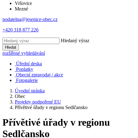
Vršovice
Mezné
podatelna@jesenice-obec.cz
+420 318 877 226
Hledaný výraz
Hledat
rozšířené vyhledávání
Úřední deska
Poplatky
Obecní zpravodaj / akce
Fotogalerie
Úvodní stránka
Obec
Projekty podpořené EU
Přívětivé úřady v regionu Sedlčansko
Přívětivé úřady v regionu
Sedlčansko