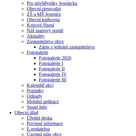
Pro návštěvníky Jesenicka
Obecní zpravodaj
ZŠ a MŠ Jesenice
Obecní knihovna
Krizové řízení
Náš mapový portál
Aktuality
Zastupitelstvo obce
Zápis z jednání zastupitelstva
Fotogalerie
Fotogalerie 2026
Fotogalerie I
Fotogalerie II
Fotogalerie IV
Fotogalerie III
Kalendář akcí
Poplatky
Odpady
Mobilní aplikace
Smart Info
Obecní úřad
Úřední deska
Povinné informace
E-podatelna
Územní plán obce