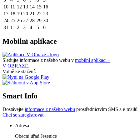
10
11
12
13
14
15
16
17
18
19
20
21
22
23
24
25
26
27
28
29
30
31
1
2
3
4
5
6
Mobilní aplikace
Sledujte informace z našeho webu v
mobilní aplikaci –
V OBRAZE.
Volně ke stažení:
Smart Info
Dostávejte
informace z našeho webu
prostřednictvím SMS a e-mailů
Chci se zaregistrovat
Adresa
Obecní úřad Jesenice