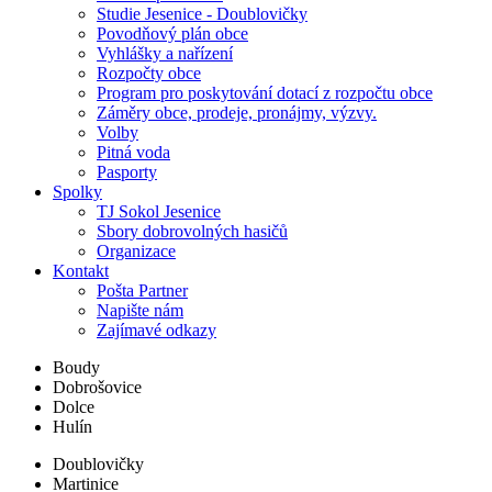
Studie Jesenice - Doublovičky
Povodňový plán obce
Vyhlášky a nařízení
Rozpočty obce
Program pro poskytování dotací z rozpočtu obce
Záměry obce, prodeje, pronájmy, výzvy.
Volby
Pitná voda
Pasporty
Spolky
TJ Sokol Jesenice
Sbory dobrovolných hasičů
Organizace
Kontakt
Pošta Partner
Napište nám
Zajímavé odkazy
Boudy
Dobrošovice
Dolce
Hulín
Doublovičky
Martinice