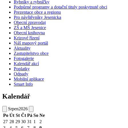
Rybníky a rybníčky
Podpůrné programy a dotační tituly poskytnuté obci
Prezentace obce a regionu
Pro návštěvníky Jesenicka
Obecní zpravodaj
ZŠ a MŠ Jesenice
Obecní knihovna
Krizové řízení
Náš mapový portál
Aktuality
Zastupitelstvo obce
Fotogalerie
Kalendář akcí
Poplatky
Odpady
Mobilní aplikace
Smart Info
Kalendář
Srpen
2026
Po
Út
St
Čt
Pá
So
Ne
27
28
29
30
31
1
2
3
4
5
6
7
8
9