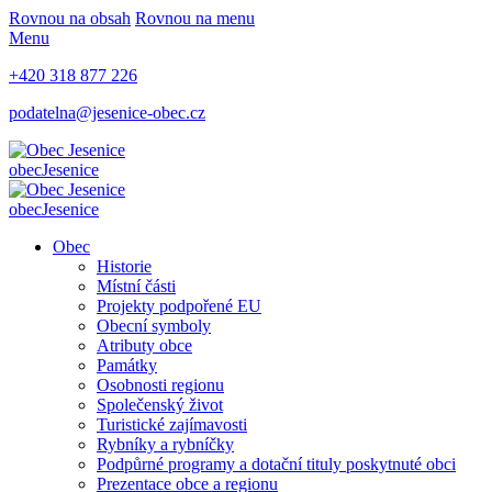
Rovnou na obsah
Rovnou na menu
Menu
+420 318 877 226
podatelna@jesenice-obec.cz
obec
Jesenice
obec
Jesenice
Obec
Historie
Místní části
Projekty podpořené EU
Obecní symboly
Atributy obce
Památky
Osobnosti regionu
Společenský život
Turistické zajímavosti
Rybníky a rybníčky
Podpůrné programy a dotační tituly poskytnuté obci
Prezentace obce a regionu