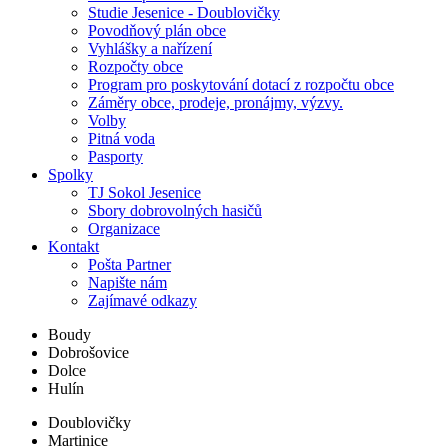
Studie Jesenice - Doublovičky
Povodňový plán obce
Vyhlášky a nařízení
Rozpočty obce
Program pro poskytování dotací z rozpočtu obce
Záměry obce, prodeje, pronájmy, výzvy.
Volby
Pitná voda
Pasporty
Spolky
TJ Sokol Jesenice
Sbory dobrovolných hasičů
Organizace
Kontakt
Pošta Partner
Napište nám
Zajímavé odkazy
Boudy
Dobrošovice
Dolce
Hulín
Doublovičky
Martinice