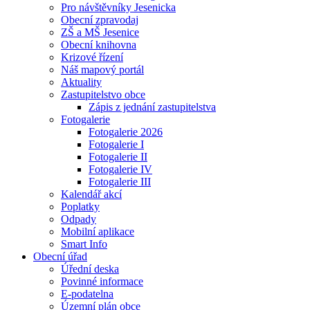
Pro návštěvníky Jesenicka
Obecní zpravodaj
ZŠ a MŠ Jesenice
Obecní knihovna
Krizové řízení
Náš mapový portál
Aktuality
Zastupitelstvo obce
Zápis z jednání zastupitelstva
Fotogalerie
Fotogalerie 2026
Fotogalerie I
Fotogalerie II
Fotogalerie IV
Fotogalerie III
Kalendář akcí
Poplatky
Odpady
Mobilní aplikace
Smart Info
Obecní úřad
Úřední deska
Povinné informace
E-podatelna
Územní plán obce