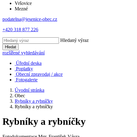
Vršovice
Mezné
podatelna@jesenice-obec.cz
+420 318 877 226
Hledaný výraz
Hledat
rozšířené vyhledávání
Úřední deska
Poplatky
Obecní zpravodaj / akce
Fotogalerie
Úvodní stránka
Obec
Rybníky a rybníčky
Rybníky a rybníčky
Rybníky a rybníčky
Fotodokumentace Mgr. František Vávra