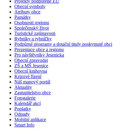
Projekty podpořené EU
Obecní symboly
Atributy obce
Památky
Osobnosti regionu
Společenský život
Turistické zajímavosti
Rybníky a rybníčky
Podpůrné programy a dotační tituly poskytnuté obci
Prezentace obce a regionu
Pro návštěvníky Jesenicka
Obecní zpravodaj
ZŠ a MŠ Jesenice
Obecní knihovna
Krizové řízení
Náš mapový portál
Aktuality
Zastupitelstvo obce
Fotogalerie
Kalendář akcí
Poplatky
Odpady
Mobilní aplikace
Smart Info