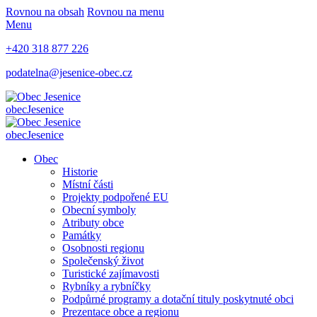
Rovnou na obsah
Rovnou na menu
Menu
+420 318 877 226
podatelna@jesenice-obec.cz
obec
Jesenice
obec
Jesenice
Obec
Historie
Místní části
Projekty podpořené EU
Obecní symboly
Atributy obce
Památky
Osobnosti regionu
Společenský život
Turistické zajímavosti
Rybníky a rybníčky
Podpůrné programy a dotační tituly poskytnuté obci
Prezentace obce a regionu